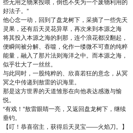
些无用之物来投喂，倒也不失为一个废物利用的
好法子。”
他心念一动，回到了盘龙树下，采摘了一些先天
灵果，还有后天灵花异草，再次来到本源之海
将其投入本源之海的刹那，连个浪花都没翻起，
便瞬间被分解、吞噬，化作一缕微不可查的纯粹
能量，融入了那片法则海洋之中。而本源之海，
似乎壮大了一丝丝。
与此同时，一股纯粹的、欣喜若狂的意念，从冥
冥之中传递到敖雷的识海里。
那是这方世界的天道雏形在向他表达感激与愉
悦。
“有戏！”敖雷眼睛一亮，又返回盘龙树下，继续
垂钓。
【叮！恭喜宿主，获得后天灵宝——火焰刀。】