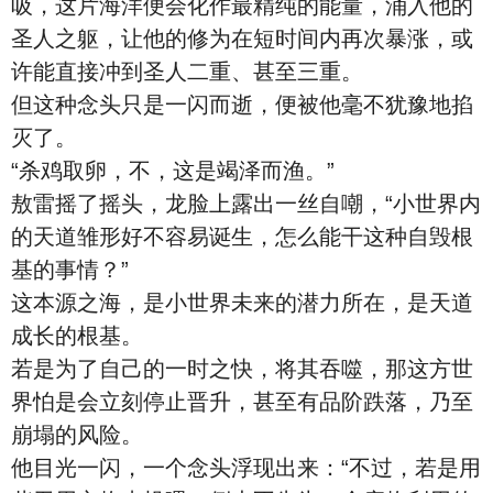
吸，这片海洋便会化作最精纯的能量，涌入他的
圣人之躯，让他的修为在短时间内再次暴涨，或
许能直接冲到圣人二重、甚至三重。
但这种念头只是一闪而逝，便被他毫不犹豫地掐
灭了。
“杀鸡取卵，不，这是竭泽而渔。”
敖雷摇了摇头，龙脸上露出一丝自嘲，“小世界内
的天道雏形好不容易诞生，怎么能干这种自毁根
基的事情？”
这本源之海，是小世界未来的潜力所在，是天道
成长的根基。
若是为了自己的一时之快，将其吞噬，那这方世
界怕是会立刻停止晋升，甚至有品阶跌落，乃至
崩塌的风险。
他目光一闪，一个念头浮现出来：“不过，若是用