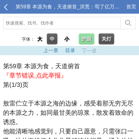
第59章 本源为食，天道俯首_洪荒：苟了亿万年，封神点名清算
首页
大
中
小
护眼
关灯
字体：
上一章
目录
下一章
第59章 本源为食，天道俯首
『章节错误,点此举报』
第(1/3)页
敖雷伫立于本源之海的边缘，感受着那无穷无尽
的本源之力，如同最甘美的琼浆，散发着致命的
诱惑。
他能清晰地感觉到，只要自己愿意，只需张口一