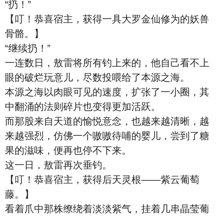
“扔！”
【叮！恭喜宿主，获得一具大罗金仙修为的妖兽
骨骼。】
“继续扔！”
一连数日，敖雷将所有钓上来的，他自己看不上
眼的破烂玩意儿，尽数投喂给了本源之海。
本源之海以肉眼可见的速度，扩张了一小圈，其
中翻涌的法则碎片也变得更加活跃。
而那股来自天道的愉悦意念，也越来越清晰，越
来越强烈，仿佛一个嗷嗷待哺的婴儿，尝到了糖
果的滋味，便再也停不下来。
这一日，敖雷再次垂钓。
【叮！恭喜宿主，获得后天灵根——紫云葡萄
藤。】
看着爪中那株缭绕着淡淡紫气，挂着几串晶莹葡