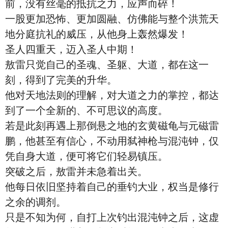
前，没有丝毫的抵抗之力，应声而碎！
一股更加恐怖、更加圆融、仿佛能与整个洪荒天
地分庭抗礼的威压，从他身上轰然爆发！
圣人四重天，迈入圣人中期！
敖雷只觉自己的圣魂、圣躯、大道，都在这一
刻，得到了完美的升华。
他对天地法则的理解，对大道之力的掌控，都达
到了一个全新的、不可思议的高度。
若是此刻再遇上那倒悬之地的玄黄磁龟与元磁雷
鹏，他甚至有信心，不动用弑神枪与混沌钟，仅
凭自身大道，便可将它们轻易镇压。
突破之后，敖雷并未急着出关。
他每日依旧坚持着自己的垂钓大业，权当是修行
之余的调剂。
只是不知为何，自打上次钓出混沌钟之后，这虚