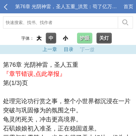
第76章 光阴神雷，圣人五重_洪荒：苟了亿万年，封神点名清算
首页
大
中
小
护眼
关灯
字体：
上一章
目录
下一章
第76章 光阴神雷，圣人五重
『章节错误,点此举报』
第(1/3)页
处理完论功行赏之事，整个小世界都沉浸在一片
突破与巩固修为的氛围之中。
龟灵闭死关，冲击更高境界。
石矶娘娘初入准圣，正在稳固道果。