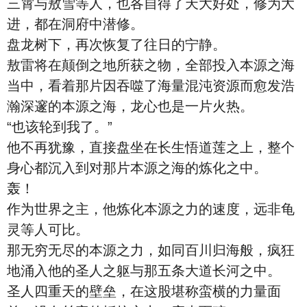
三霄与敖雪等人，也各自得了天大好处，修为大
进，都在洞府中潜修。
盘龙树下，再次恢复了往日的宁静。
敖雷将在颠倒之地所获之物，全部投入本源之海
当中，看着那片因吞噬了海量混沌资源而愈发浩
瀚深邃的本源之海，龙心也是一片火热。
“也该轮到我了。”
他不再犹豫，直接盘坐在长生悟道莲之上，整个
身心都沉入到对那片本源之海的炼化之中。
轰！
作为世界之主，他炼化本源之力的速度，远非龟
灵等人可比。
那无穷无尽的本源之力，如同百川归海般，疯狂
地涌入他的圣人之躯与那五条大道长河之中。
圣人四重天的壁垒，在这股堪称蛮横的力量面