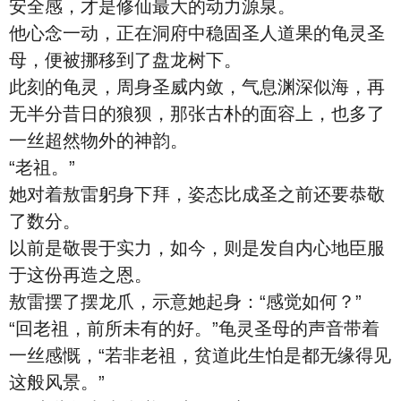
安全感，才是修仙最大的动力源泉。
他心念一动，正在洞府中稳固圣人道果的龟灵圣
母，便被挪移到了盘龙树下。
此刻的龟灵，周身圣威内敛，气息渊深似海，再
无半分昔日的狼狈，那张古朴的面容上，也多了
一丝超然物外的神韵。
“老祖。”
她对着敖雷躬身下拜，姿态比成圣之前还要恭敬
了数分。
以前是敬畏于实力，如今，则是发自内心地臣服
于这份再造之恩。
敖雷摆了摆龙爪，示意她起身：“感觉如何？”
“回老祖，前所未有的好。”龟灵圣母的声音带着
一丝感慨，“若非老祖，贫道此生怕是都无缘得见
这般风景。”