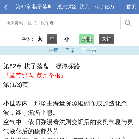
第82章 棋子落盘，混沌探路_洪荒：苟了亿万年，封神点名清算
首页
大
中
小
护眼
关灯
字体：
上一章
目录
下一章
第82章 棋子落盘，混沌探路
『章节错误,点此举报』
第(1/3)页
小世界内，那场由海量资源堆砌而成的造化余
波，终于渐渐平息。
空气中，依旧弥漫着法则交织后的玄奥气息与灵
气液化后的馥郁芬芳。