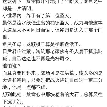
盘龙树下，敖雷懒洋洋地打了个哈欠，龙目之中
却是一片清明。
小世界内，终于有了第二位圣人。
虽然是流水线催生出的功德圣人，战力与他这等
大道圣人不可同日而语，但终归是迈入了那个门
槛。
龟灵圣母，这颗棋子算是彻底盘活了。
日后君临洪荒，鸿钧那老家伙有圣人属下摇旗呐
喊，自己这边也不再是光杆司令。
谁怕谁？
而且真要打起来，战场可是在洪荒，该头疼的是
天道和鸿钧，只要别把战火烧进自己这一亩三分
地，他是一点都不虚。
想到此处，敖雷心中那块悬着的大石，总算又往
下沉了沉。