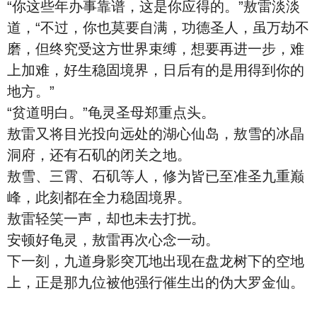
“你这些年办事靠谱，这是你应得的。”敖雷淡淡
道，“不过，你也莫要自满，功德圣人，虽万劫不
磨，但终究受这方世界束缚，想要再进一步，难
上加难，好生稳固境界，日后有的是用得到你的
地方。”
“贫道明白。”龟灵圣母郑重点头。
敖雷又将目光投向远处的湖心仙岛，敖雪的冰晶
洞府，还有石矶的闭关之地。
敖雪、三霄、石矶等人，修为皆已至准圣九重巅
峰，此刻都在全力稳固境界。
敖雷轻笑一声，却也未去打扰。
安顿好龟灵，敖雷再次心念一动。
下一刻，九道身影突兀地出现在盘龙树下的空地
上，正是那九位被他强行催生出的伪大罗金仙。