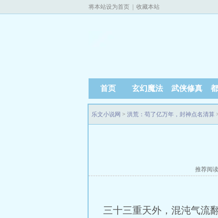
将本站设为首页
|
收藏本站
首页
玄幻魔法
武侠修真
乐文小说网
>
洪荒：苟了亿万年，封神点名清算
推荐阅
三十三重天外，混沌气流