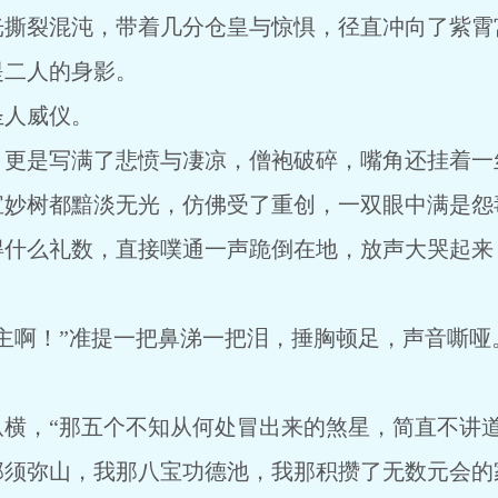
光撕裂混沌，带着几分仓皇与惊惧，径直冲向了紫霄
提二人的身影。
圣人威仪。
，更是写满了悲愤与凄凉，僧袍破碎，嘴角还挂着一
宝妙树都黯淡无光，仿佛受了重创，一双眼中满是怨
得什么礼数，直接噗通一声跪倒在地，放声大哭起来
主啊！”准提一把鼻涕一把泪，捶胸顿足，声音嘶哑
纵横，“那五个不知从何处冒出来的煞星，简直不讲
那须弥山，我那八宝功德池，我那积攒了无数元会的