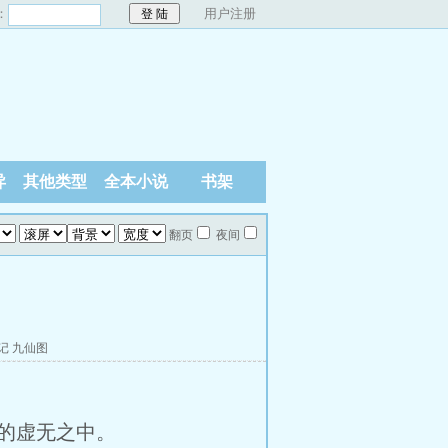
：
用户注册
异
其他类型
全本小说
书架
翻页
夜间
记
九仙图
的虚无之中。