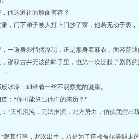
握。
声，他这道祖的脸面何存？
教派，门下弟子被人打上门抄了家，他若无动于衷，
旁，一道身影悄然浮现，正是那身着麻衣，面容普通
象，那双古井无波的眸子里，也第一次泛起了剧烈的
。”
那般冰冷，却带着一丝不易察觉的凝重。
道：“你可能算出他们的来历？”
头：“天机混沌，无法推演，此方势力，仿佛凭空出
，“观其行事，此次出手，乃是为了搭救被尔等掳走