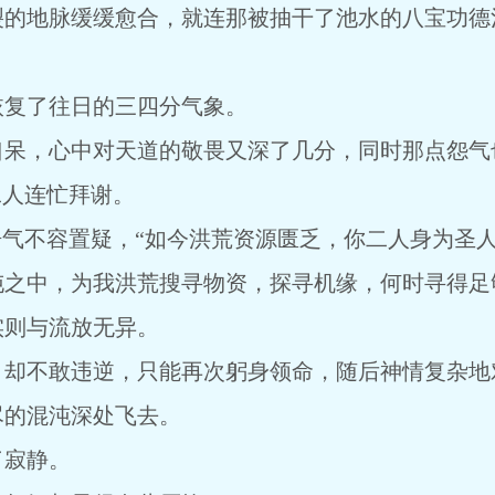
裂的地脉缓缓愈合，就连那被抽干了池水的八宝功德
恢复了往日的三四分气象。
口呆，心中对天道的敬畏又深了几分，同时那点怨气
二人连忙拜谢。
语气不容置疑，“如今洪荒资源匮乏，你二人身为圣
沌之中，为我洪荒搜寻物资，探寻机缘，何时寻得足
实则与流放无异。
，却不敢违逆，只能再次躬身领命，随后神情复杂地
尽的混沌深处飞去。
了寂静。