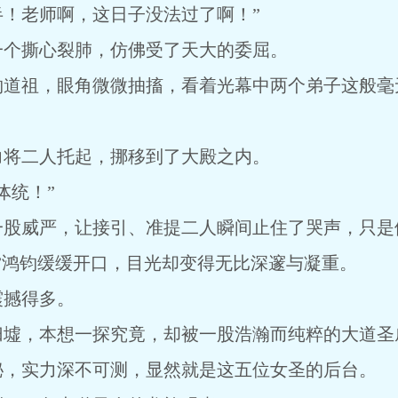
！老师啊，这日子没法过了啊！”
一个撕心裂肺，仿佛受了天大的委屈。
钧道祖，眼角微微抽搐，看着光幕中两个弟子这般毫
力将二人托起，挪移到了大殿之内。
体统！”
一股威严，让接引、准提二人瞬间止住了哭声，只是
”鸿钧缓缓开口，目光却变得无比深邃与凝重。
震撼得多。
归墟，本想一探究竟，却被一股浩瀚而纯粹的大道圣
秘，实力深不可测，显然就是这五位女圣的后台。