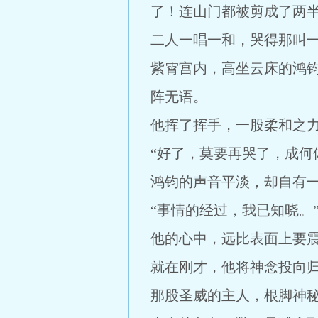
了！连山门都被剪成了两半
二人一唱一和，哭得那叫
紫霄宫内，高坐云床的鸿
阵无语。
他挥了挥手，一股柔和之
“好了，莫要再哭了，成何
鸿钧的声音平淡，却自有
“事情的经过，我已知晓。
他的心中，远比表面上要
就在刚才，他将神念投向
那股圣威的主人，根脚神