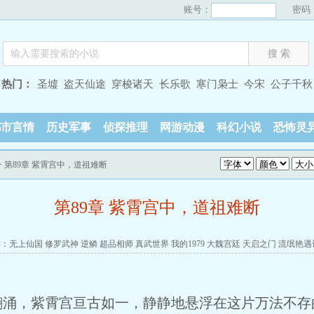
账号：
密码
热门：
圣墟
盗天仙途
穿梭诸天
长乐歌
寒门枭士
今宋
公子千秋
都市言情
历史军事
侦探推理
网游动漫
科幻小说
恐怖灵
> 第89章 紫霄宫中，道祖难断
第89章 紫霄宫中，道祖难断
读：
无上仙国
修罗武神
逆鳞
超品相师
真武世界
我的1979
大魏宫廷
天启之门
流氓艳遇
翻涌，紫霄宫亘古如一，静静地悬浮在这片万法不存