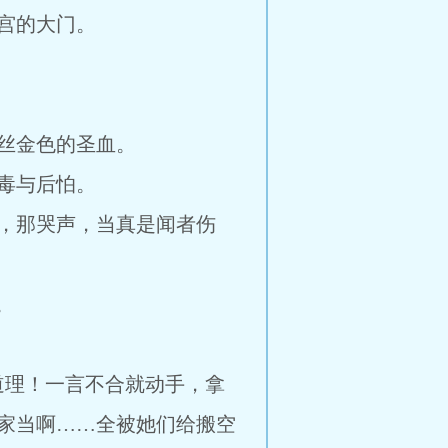
宫的大门。
丝金色的圣血。
毒与后怕。
，那哭声，当真是闻者伤
。
道理！一言不合就动手，拿
家当啊……全被她们给搬空