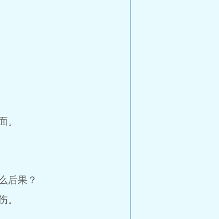
面。
么后果？
伤。