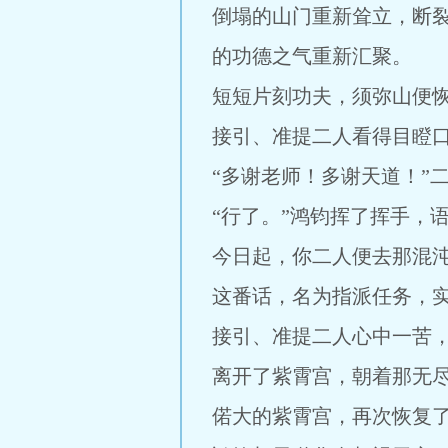
倒塌的山门重新耸立，断
的功德之气重新汇聚。
短短片刻功夫，须弥山便
接引、准提二人看得目瞪
“多谢老师！多谢天道！”
“行了。”鸿钧挥了挥手，
今日起，你二人便去那混
这番话，名为指派任务，
接引、准提二人心中一苦
离开了紫霄宫，朝着那无
偌大的紫霄宫，再次恢复