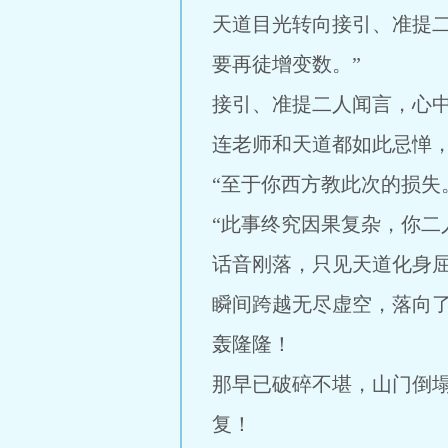
天道目光转向接引、准提
要再徒增变数。”
接引、准提二人闻言，心
连老师和天道都如此忌惮
“至于你西方教此次的损失
“此事终究因果复杂，你二
话音刚落，只见天道化身
瞬间跨越无尽虚空，落向
轰隆隆！
那早已破碎不堪，山门倒
复！