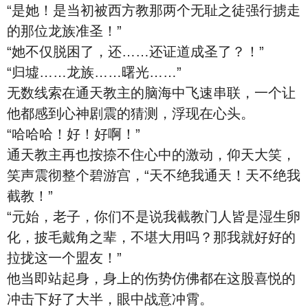
“是她！是当初被西方教那两个无耻之徒强行掳走
的那位龙族准圣！”
“她不仅脱困了，还……还证道成圣了？！”
“归墟……龙族……曙光……”
无数线索在通天教主的脑海中飞速串联，一个让
他都感到心神剧震的猜测，浮现在心头。
“哈哈哈！好！好啊！”
通天教主再也按捺不住心中的激动，仰天大笑，
笑声震彻整个碧游宫，“天不绝我通天！天不绝我
截教！”
“元始，老子，你们不是说我截教门人皆是湿生卵
化，披毛戴角之辈，不堪大用吗？那我就好好的
拉拢这一个盟友！”
他当即站起身，身上的伤势仿佛都在这股喜悦的
冲击下好了大半，眼中战意冲霄。