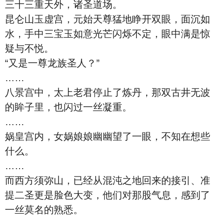
三十三重天外，诸圣道场。
昆仑山玉虚宫，元始天尊猛地睁开双眼，面沉如
水，手中三宝玉如意光芒闪烁不定，眼中满是惊
疑与不悦。
“又是一尊龙族圣人？”
……
八景宫中，太上老君停止了炼丹，那双古井无波
的眸子里，也闪过一丝凝重。
……
娲皇宫内，女娲娘娘幽幽望了一眼，不知在想些
什么。
……
而西方须弥山，已经从混沌之地回来的接引、准
提二圣更是脸色大变，他们对那股气息，感到了
一丝莫名的熟悉。