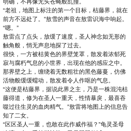
明确，不再像无头苍蝇般乱撞。
“老祖，地图上标注的第一个目标，枯藤界，就在
前方不远处了。”敖雪的声音在敖雷识海中响起。
“嗯。”
敖雷点了点头，放缓了速度，圣人神念如无形的
触角般，悄无声息地探了过去。
很快，一方被枯黄色的界壁笼罩，散发着浓郁死
寂与腐朽气息的小世界，出现在他的感应之中。
那界壁之上，缠绕着无数粗壮的黑色藤蔓，仿佛
活物般缓缓蠕动，散发着令人作呕的气息。
“这便是枯藤界，据说此界之主，乃是一株混沌枯
藤得道，修为在圣人一重天，性情暴戾，最喜吞
噬过往生灵的血肉精气。”敖雷将地图上的信息告
知了二女。
“区区圣人一重，也敢在此作威作福？”龟灵圣母