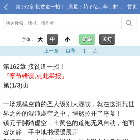
第162章 接贫道一招！_洪荒：苟了亿万年，封神点名清算
首页
大
中
小
护眼
关灯
字体：
上一章
目录
下一章
第162章 接贫道一招！
『章节错误,点此举报』
第(1/3)页
一场规模空前的圣人级别大混战，就在这洪荒世
界之外的混沌虚空之中，悍然拉开了序幕！
镇元子脚踏虚空，土黄色的道袍无风自动，他面
容沉静，手中地书缓缓展开。