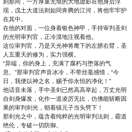
刹那间，一方厚重无垠的大地虚影在他身后浮
现，戊土大道法则如同奔腾的江河，将他牢牢护
在其中。
在他的对面，一位身着银色神甲，手持审判圣剑
的光明审判官，正冷漠地注视着他。
这位审判官，乃是天光神将麾下的左膀右臂，圣
人五重天的修为，实力强横。
“异端，你的身上，充满了腐朽与堕落的气
息。”那审判官声音冰冷，不带丝毫感情，“今
日，我便以神之名，赐予你永恒的净化！”
他话音未落，手中圣剑已然高高举起，万丈光明
自剑身爆发，化作一道凌厉无比，仿佛能斩断因
果的审判剑光，朝着镇元子当头劈下！
那剑光之中，蕴含着纯粹的光明审判法则，霸道
绝伦，专破一切防御。