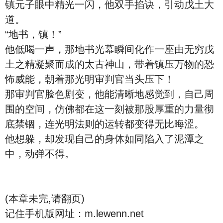
镇元子眼中精光一闪，他双手掐诀，引动戊土大
道。
“地书，镇！”
他低喝一声，那地书光幕瞬间化作一座由无穷戊
土之精凝聚而成的太古神山，带着镇压万物的恐
怖威能，朝着那光明审判官当头压下！
那审判官脸色剧变，他能清晰地感觉到，自己周
围的空间，仿佛都在这一刻被那股厚重的力量彻
底禁锢，连光明法则的运转都变得无比晦涩。
他想躲，却发现自己的身体如同陷入了泥潭之
中，动弹不得。
(本章未完,请翻页)
记住手机版网址：m.lewenn.net