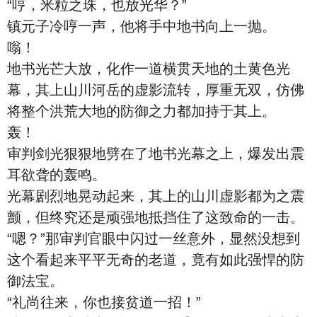
“哼，米粒之珠，也放光华？”
镇元子冷哼一声，他将手中地书向上一抛。
嗡！
地书光芒大放，化作一道横贯天地的土黄色光
幕，其上山川河岳的虚影流转，厚重无双，仿佛
将整个洪荒大地的防御之力都加持于其上。
轰！
审判剑光狠狠地劈在了地书光幕之上，爆发出震
耳欲聋的轰鸣。
光幕剧烈地晃动起来，其上的山川虚影都为之震
颤，但终究还是顽强地抵挡住了这致命的一击。
“嗯？”那审判官眼中闪过一丝意外，显然没想到
这个看起来平平无奇的老道，竟有如此强悍的防
御法宝。
“礼尚往来，你也接贫道一招！”