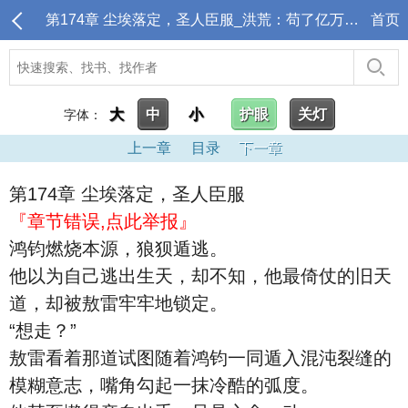
第174章 尘埃落定，圣人臣服_洪荒：苟了亿万年，封神点名清算
首页
大
中
小
护眼
关灯
字体：
上一章
目录
下一章
第174章 尘埃落定，圣人臣服
『章节错误,点此举报』
鸿钧燃烧本源，狼狈遁逃。
他以为自己逃出生天，却不知，他最倚仗的旧天
道，却被敖雷牢牢地锁定。
“想走？”
敖雷看着那道试图随着鸿钧一同遁入混沌裂缝的
模糊意志，嘴角勾起一抹冷酷的弧度。