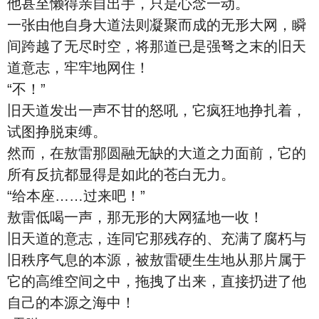
他甚至懒得亲自出手，只是心念一动。
一张由他自身大道法则凝聚而成的无形大网，瞬
间跨越了无尽时空，将那道已是强弩之末的旧天
道意志，牢牢地网住！
“不！”
旧天道发出一声不甘的怒吼，它疯狂地挣扎着，
试图挣脱束缚。
然而，在敖雷那圆融无缺的大道之力面前，它的
所有反抗都显得是如此的苍白无力。
“给本座……过来吧！”
敖雷低喝一声，那无形的大网猛地一收！
旧天道的意志，连同它那残存的、充满了腐朽与
旧秩序气息的本源，被敖雷硬生生地从那片属于
它的高维空间之中，拖拽了出来，直接扔进了他
自己的本源之海中！