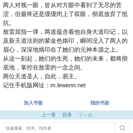
两人对视一眼，皆从对方眼中看到了无尽的苦
涩，但最终还是缓缓闭上了双眼，彻底放弃了抵
抗。
敖雷屈指一弹，两道蕴含着他自身大道印记，以
及新天道法则的紫金色烙印，瞬间没入了两人的
眉心，深深地烙印在了她们的元神本源之上。
从这一刻起，她们的生死，她们的未来，都将彻
底地，掌控在敖雷的一念之间。
两位天道圣人，自此，易主。
记住手机版网址：m.lewenn.net
加入书签
我的书架
上一章
目录
下一章