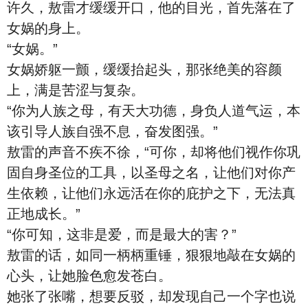
许久，敖雷才缓缓开口，他的目光，首先落在了
女娲的身上。
“女娲。”
女娲娇躯一颤，缓缓抬起头，那张绝美的容颜
上，满是苦涩与复杂。
“你为人族之母，有天大功德，身负人道气运，本
该引导人族自强不息，奋发图强。”
敖雷的声音不疾不徐，“可你，却将他们视作你巩
固自身圣位的工具，以圣母之名，让他们对你产
生依赖，让他们永远活在你的庇护之下，无法真
正地成长。”
“你可知，这非是爱，而是最大的害？”
敖雷的话，如同一柄柄重锤，狠狠地敲在女娲的
心头，让她脸色愈发苍白。
她张了张嘴，想要反驳，却发现自己一个字也说