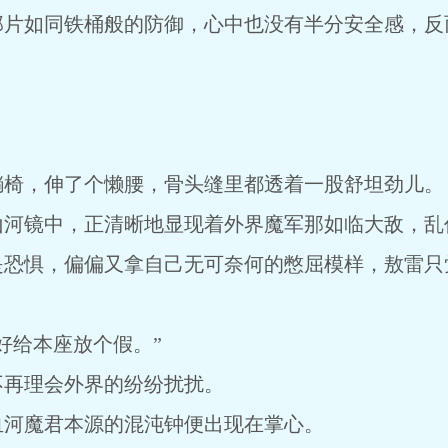
那片如同铁桶般的防御，心中也没有半分安全感，反
。
躺椅，伸了个懒腰，骨头缝里都透着一股舒坦劲儿。
山河镜中，正清晰地显现着外界魔军那如临大敌，乱
是恐惧，偏偏又拿自己无可奈何的憋屈模样，敖雷只
好给本座放个假。”
不再理会外界的纷纷扰扰。
血河魔君本源的混沌钟便出现在掌心。