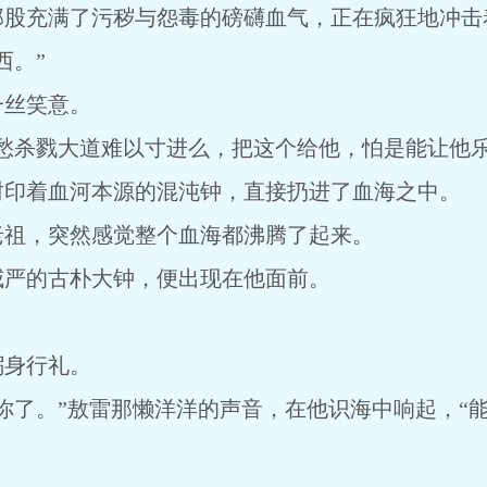
那股充满了污秽与怨毒的磅礴血气，正在疯狂地冲击
西。”
一丝笑意。
愁杀戮大道难以寸进么，把这个给他，怕是能让他乐
封印着血河本源的混沌钟，直接扔进了血海之中。
老祖，突然感觉整个血海都沸腾了起来。
威严的古朴大钟，便出现在他面前。
躬身行礼。
你了。”敖雷那懒洋洋的声音，在他识海中响起，“