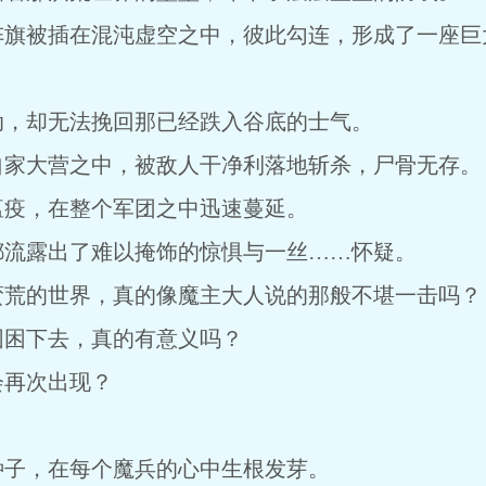
阵旗被插在混沌虚空之中，彼此勾连，形成了一座巨
动，却无法挽回那已经跌入谷底的士气。
自家大营之中，被敌人干净利落地斩杀，尸骨无存。
瘟疫，在整个军团之中迅速蔓延。
都流露出了难以掩饰的惊惧与一丝……怀疑。
蛮荒的世界，真的像魔主大人说的那般不堪一击吗？
围困下去，真的有意义吗？
会再次出现？
？
种子，在每个魔兵的心中生根发芽。