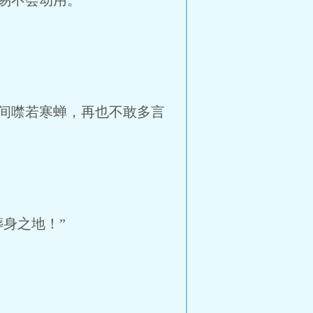
易不会动用。
间噤若寒蝉，再也不敢多言
身之地！”