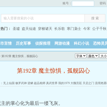
账号：
密码
热门：
圣墟
盗天仙途
穿梭诸天
长乐歌
寒门枭士
今宋
公子千秋
都市言情
历史军事
侦探推理
网游动漫
科幻小说
恐怖灵
> 第192章 魔主惊惧，孤舰囚心
第192章 魔主惊惧，孤舰囚心
读：
无上仙国
修罗武神
逆鳞
超品相师
真武世界
我的1979
大魏宫廷
天启之门
流氓艳遇
魔主的掌心化为最后一缕飞灰。