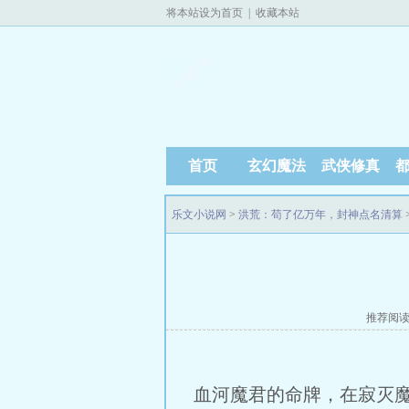
将本站设为首页
|
收藏本站
首页
玄幻魔法
武侠修真
乐文小说网
>
洪荒：苟了亿万年，封神点名清算
推荐阅
血河魔君的命牌，在寂灭