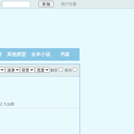
：
用户注册
异
其他类型
全本小说
书架
翻页
夜间
记
九仙图