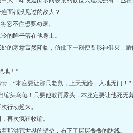
耗巨大，即便是围杀同级别的数位大道境强者，也轻
个连面都没见过的敌人？
魔将忍不住想要劝谏。
冰冷的眸子落在他身上。
深处的寒意轰然降临，仿佛下一刻便要形神俱灭，瞬
绝地！”
情，“本座要让那只老鼠，上天无路，入地无门！”
当缩头乌龟！只要他敢再露头，本座定要让他死无葬
再次行动起来。
圈，再次疯狂收缩。
贴着那洪荒世界的壁垒，布下了层层叠叠的防线。