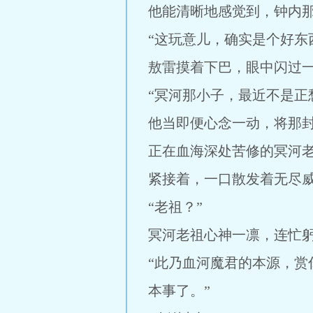
他能清晰地感觉到，钟内
“这玩意儿，确实是个好东
敖雷摸着下巴，眼中闪过
“冥河那小子，最近不是正
他当即便心念一动，将那
正在血海深处苦修的冥河
紧接着，一口散发着无尽
“老祖？”
冥河老祖心神一凛，连忙
“此乃血河魔君的本源，赏
本事了。”