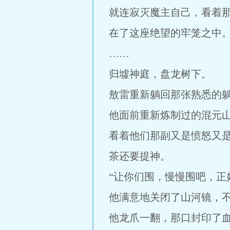
就连寂灭魔主自己，看着
在了这座绝望的牢笼之中
……
归墟神庭，盘龙树下。
敖雷重新躺回那张熟悉的
他面前重新炼制过的混元
看着他们那副又是愤怒又
茶还要提神。
“让你们围，慢慢围吧，正
他满意地关闭了山河镜，
他龙爪一翻，那口封印了