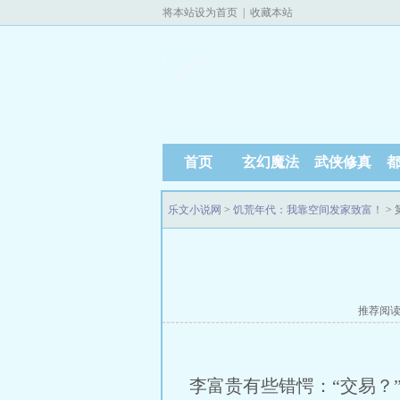
将本站设为首页
|
收藏本站
首页
玄幻魔法
武侠修真
乐文小说网
>
饥荒年代：我靠空间发家致富！
> 
推荐阅
李富贵有些错愕：“交易？