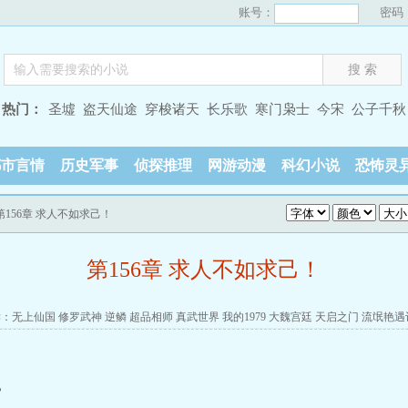
账号：
密码
热门：
圣墟
盗天仙途
穿梭诸天
长乐歌
寒门枭士
今宋
公子千秋
都市言情
历史军事
侦探推理
网游动漫
科幻小说
恐怖灵
第156章 求人不如求己！
第156章 求人不如求己！
读：
无上仙国
修罗武神
逆鳞
超品相师
真武世界
我的1979
大魏宫廷
天启之门
流氓艳遇
”