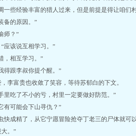
调一些经验丰富的猎人过来，但是前提是得让咱们村
装备的原因。”
偷师？”
“应该说互相学习。”
错，相互学习。”
我得跟李叔你提个醒。”
些，李富贵也收敛了笑容，等待苏郁白的下文。
手里吃了不小的亏，村里一定要做好防范。”
它有可能会下山寻仇？”
大虫快成精了，从它宁愿冒险抢夺丁老三的尸体就可
大。”