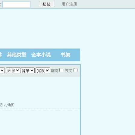
：
用户注册
异
其他类型
全本小说
书架
翻页
夜间
记
九仙图