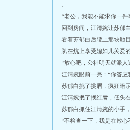
.
“老公，我能不能求你一件
回到房间，江清婉让苏郁
看着苏郁白后腰上那块触
趴在炕上享受媳妇儿关爱
“放心吧，公社明天就派人
江清婉眼前一亮：“你答应
苏郁白挑了挑眉，疯狂暗示
江清婉抿了抿红唇，低头在
苏郁白抓住江清婉的小手，
“不检查一下，我是在放心