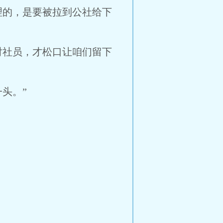
理的，是要被拉到公社给下
对社员，才松口让咱们留下
头。”