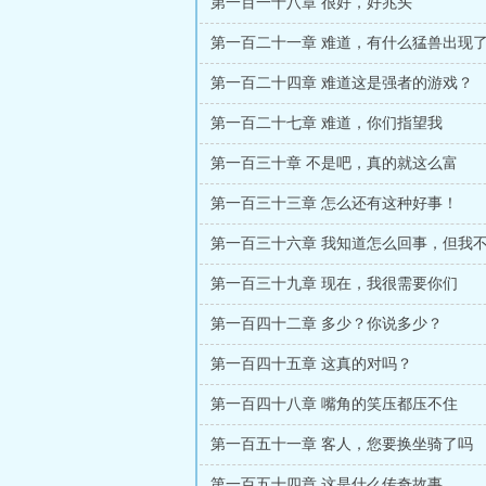
第一百一十八章 很好，好兆头
第一百二十一章 难道，有什么猛兽出现
第一百二十四章 难道这是强者的游戏？
第一百二十七章 难道，你们指望我
第一百三十章 不是吧，真的就这么富
第一百三十三章 怎么还有这种好事！
第一百三十六章 我知道怎么回事，但我
第一百三十九章 现在，我很需要你们
第一百四十二章 多少？你说多少？
第一百四十五章 这真的对吗？
第一百四十八章 嘴角的笑压都压不住
第一百五十一章 客人，您要换坐骑了吗
第一百五十四章 这是什么传奇故事