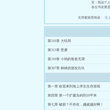
安：我这个
各位书友要
无弹窗推荐阅读：
无
第316章 大结局
第313章 受袭
第310章 小鸠的爸爸无谓
第307章 林林的朋友玖玖
第一章 欢迎来到海上求生生存游戏
第四章 第一个扩建岛屿到10平米
第七章 破损？不存在，越破越好啊！