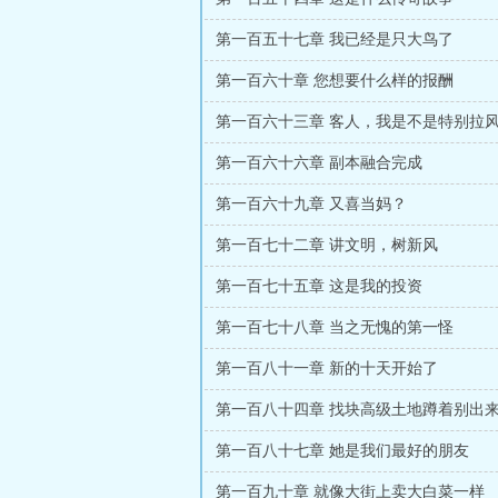
第一百五十七章 我已经是只大鸟了
第一百六十章 您想要什么样的报酬
第一百六十三章 客人，我是不是特别拉
第一百六十六章 副本融合完成
第一百六十九章 又喜当妈？
第一百七十二章 讲文明，树新风
第一百七十五章 这是我的投资
第一百七十八章 当之无愧的第一怪
第一百八十一章 新的十天开始了
第一百八十四章 找块高级土地蹲着别出
第一百八十七章 她是我们最好的朋友
第一百九十章 就像大街上卖大白菜一样