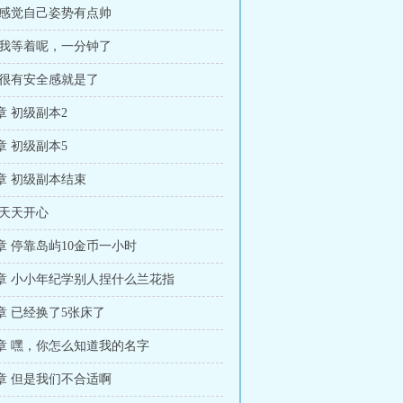
 感觉自己姿势有点帅
 我等着呢，一分钟了
 很有安全感就是了
章 初级副本2
章 初级副本5
章 初级副本结束
 天天开心
章 停靠岛屿10金币一小时
章 小小年纪学别人捏什么兰花指
章 已经换了5张床了
章 嘿，你怎么知道我的名字
章 但是我们不合适啊