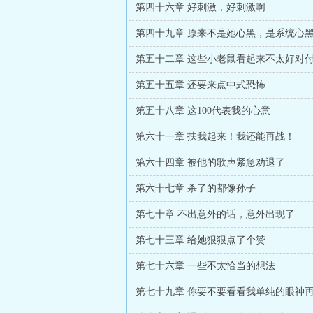
第四十六章 好刺激，好刺激啊
第四十九章 原来不是她心黑，是系统心
第五十二章 这些小老鼠看起来不太好对
第五十五章 还要来点中式恐怖
第五十八章 这100代表我的心意
第六十一章 扶我起来！我还能再战！
第六十四章 被他的歌声紧急劝退了
第六十七章 杀了的都像孙子
第七十章 不出意外的话，意外出现了
第七十三章 给她狠狠点了个赞
第七十六章 一些不太恰当的想法
第七十九章 你要不要看看我单纯的眼神