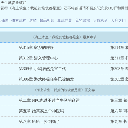
人天生就爱捡破烂
是觉得《海上求生：我捡的垃圾都是宝》还不错的话请不要忘记向您QQ群和微
上仙国
修罗武神
逆鳞
超品相师
真武世界
我的1979
大魏宫廷
天启之门
《海上求生：我捡的垃圾都是宝》最新章节
第315章 家乡的呼唤
第314章
第312章 潜入管理中心
第311章
第309章 小鸠居然是官二代
第308章 
第306章 游戏终极任务已被触发
第305章 
《海上求生：我捡的垃圾都是宝》正文卷
第二章 NPC也逃不过当牛马的命运
第三章 
第五章 她其实是个神医吗
第六章 
第八章 哈哈，捡到钱了
第九章 