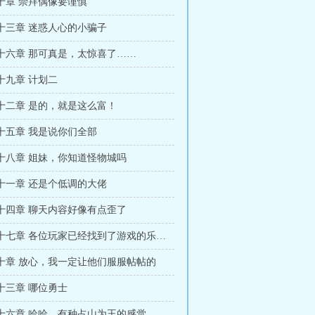
十章 崇拜偶像要谨慎
十三章 迷惑人心的小骗子
十六章 那可真是，太惊喜了……
十九章 计划二
十二章 是的，就是这么富！
十五章 我是说你们全部
十八章 姐妹，你知道怪物城吗
十一章 还是个低调的大佬
十四章 聊天内容好像有点歪了
第一百四十七章 各位玩家已经找到了游戏的乐趣吧？
十章 放心，我一定让他们服服帖帖的
十三章 哪位勇士
十六章 哈哈，有种占山为王的感觉