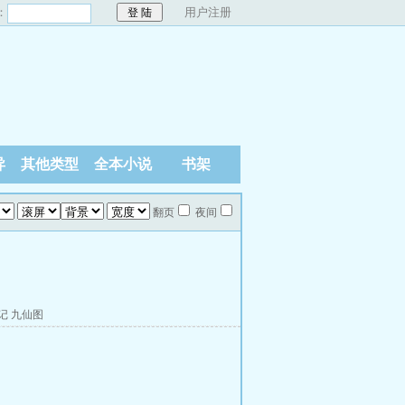
：
用户注册
异
其他类型
全本小说
书架
翻页
夜间
记
九仙图