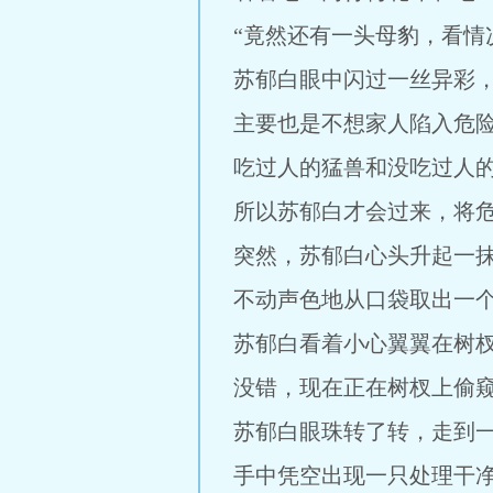
“竟然还有一头母豹，看情
苏郁白眼中闪过一丝异彩
主要也是不想家人陷入危
吃过人的猛兽和没吃过人
所以苏郁白才会过来，将
突然，苏郁白心头升起一
不动声色地从口袋取出一
苏郁白看着小心翼翼在树杈
没错，现在正在树杈上偷
苏郁白眼珠转了转，走到
手中凭空出现一只处理干