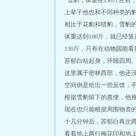
“雪豹，体重在130斤左
上辈子他也和不同种类的
相比于花豹和猎豹，雪豹
体重达到100斤，就已经
130斤，只有在动物园能看
苏郁白站起身，环顾四周
这里属于密林西部，他还
空间倒是给出一些反馈，
根据雪豹留下的粪便，他
现在也只能根据周围物资
十几分钟后，苏郁白再次
看着地上两行梅花印和地