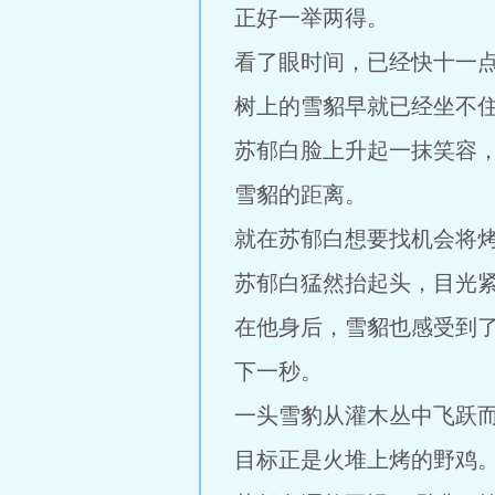
正好一举两得。
看了眼时间，已经快十一
树上的雪貂早就已经坐不
苏郁白脸上升起一抹笑容
雪貂的距离。
就在苏郁白想要找机会将
苏郁白猛然抬起头，目光
在他身后，雪貂也感受到
下一秒。
一头雪豹从灌木丛中飞跃
目标正是火堆上烤的野鸡