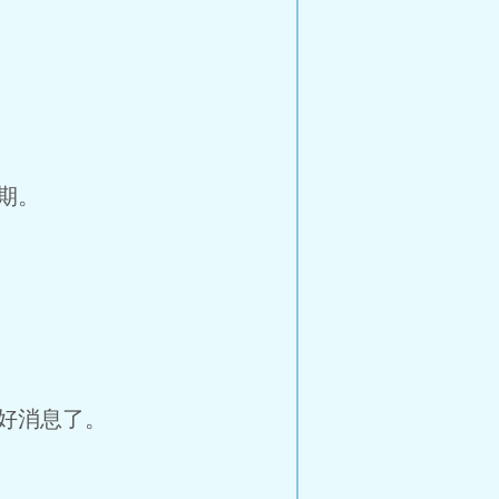
期。
好消息了。