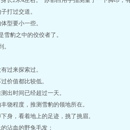
右，身长2米4左右。”苏郁白用手指测量了一下脚印，
豹子打过交道。
的体型要小一些。
算是雪豹之中的佼佼者了。
到。
。
没有过来探索过。
不过价值都比较低。
推测出时间已经超过一天。
的丰饶程度，推测雪豹的领地所在。
蹲下身，看着地上的足迹，挑了挑眉。
上的沾血的野兔毛发：