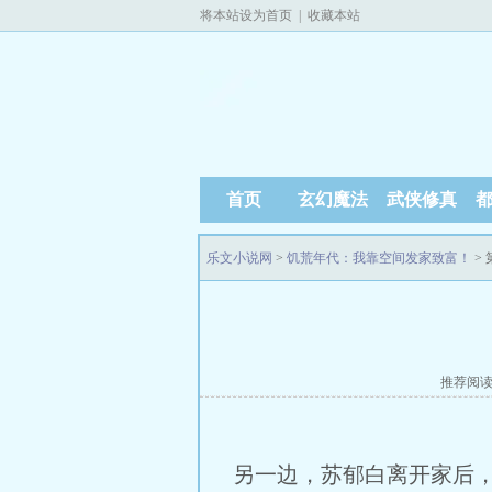
将本站设为首页
|
收藏本站
首页
玄幻魔法
武侠修真
乐文小说网
>
饥荒年代：我靠空间发家致富！
> 
推荐阅
另一边，苏郁白离开家后