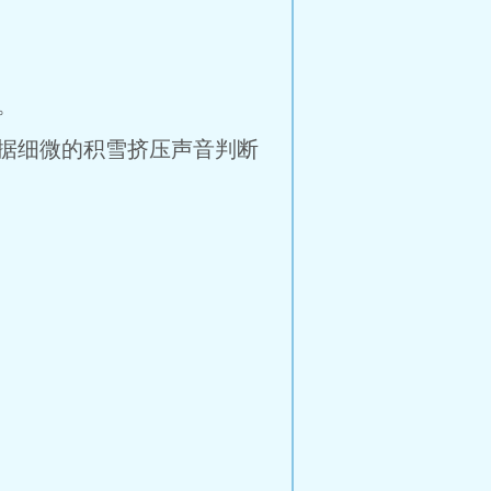
。
据细微的积雪挤压声音判断