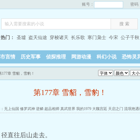
账号：
密码
热门：
圣墟
盗天仙途
穿梭诸天
长乐歌
寒门枭士
今宋
公子千秋
都市言情
历史军事
侦探推理
网游动漫
科幻小说
恐怖灵
第177章 雪貂，雪豹！
第177章 雪貂，雪豹！
读：
无上仙国
修罗武神
逆鳞
超品相师
真武世界
我的1979
大魏宫廷
天启之门
流氓艳遇
，径直往后山走去。