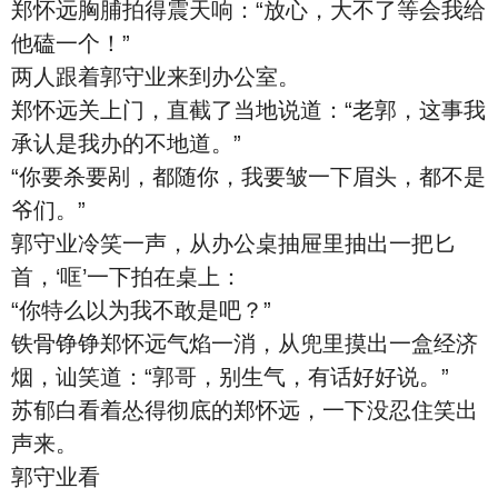
郑怀远胸脯拍得震天响：“放心，大不了等会我给
他磕一个！”
两人跟着郭守业来到办公室。
郑怀远关上门，直截了当地说道：“老郭，这事我
承认是我办的不地道。”
“你要杀要剐，都随你，我要皱一下眉头，都不是
爷们。”
郭守业冷笑一声，从办公桌抽屉里抽出一把匕
首，‘哐’一下拍在桌上：
“你特么以为我不敢是吧？”
铁骨铮铮郑怀远气焰一消，从兜里摸出一盒经济
烟，讪笑道：“郭哥，别生气，有话好好说。”
苏郁白看着怂得彻底的郑怀远，一下没忍住笑出
声来。
郭守业看