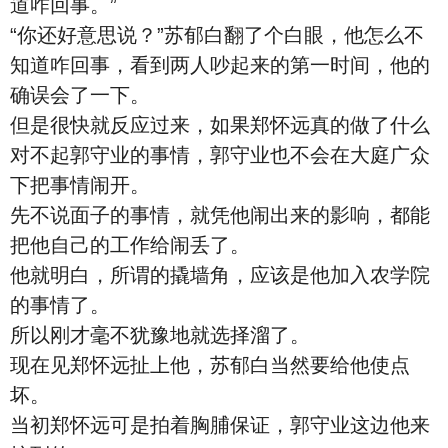
道咋回事。”
“你还好意思说？”苏郁白翻了个白眼，他怎么不
知道咋回事，看到两人吵起来的第一时间，他的
确误会了一下。
但是很快就反应过来，如果郑怀远真的做了什么
对不起郭守业的事情，郭守业也不会在大庭广众
下把事情闹开。
先不说面子的事情，就凭他闹出来的影响，都能
把他自己的工作给闹丢了。
他就明白，所谓的撬墙角，应该是他加入农学院
的事情了。
所以刚才毫不犹豫地就选择溜了。
现在见郑怀远扯上他，苏郁白当然要给他使点
坏。
当初郑怀远可是拍着胸脯保证，郭守业这边他来