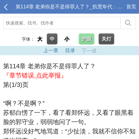
第114章 老弟你是不是得罪人了？_饥荒年代：我靠空间发家致富！
首页
大
中
小
护眼
关灯
字体：
上一章
目录
下一章
第114章 老弟你是不是得罪人了？
『章节错误,点此举报』
第(1/3)页
“啊？不是啊？”
苏郁白愣了一下，看了看郑怀远，又看了眼黑着
脸的郭守业，弱弱地问了一句。
郑怀远没好气地骂道：“少扯淡，我就不信你不知