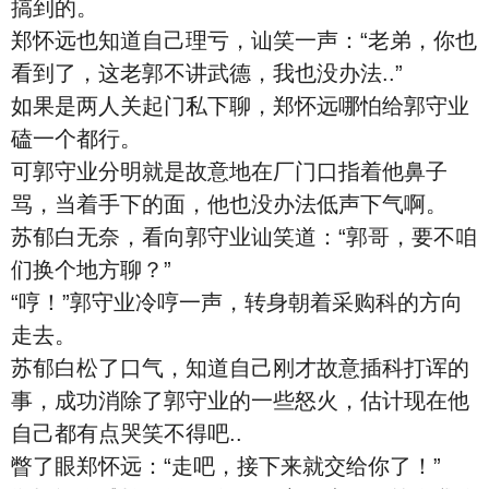
搞到的。
郑怀远也知道自己理亏，讪笑一声：“老弟，你也
看到了，这老郭不讲武德，我也没办法..”
如果是两人关起门私下聊，郑怀远哪怕给郭守业
磕一个都行。
可郭守业分明就是故意地在厂门口指着他鼻子
骂，当着手下的面，他也没办法低声下气啊。
苏郁白无奈，看向郭守业讪笑道：“郭哥，要不咱
们换个地方聊？”
“哼！”郭守业冷哼一声，转身朝着采购科的方向
走去。
苏郁白松了口气，知道自己刚才故意插科打诨的
事，成功消除了郭守业的一些怒火，估计现在他
自己都有点哭笑不得吧..
瞥了眼郑怀远：“走吧，接下来就交给你了！”