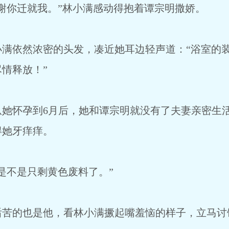
谢你迁就我。”林小满感动得抱着谭宗明撒娇。
小满依然浓密的头发，凑近她耳边轻声道：“浴室的
情释放！”
从她怀孕到6月后，她和谭宗明就没有了夫妻亲密生
得她牙痒痒。
是不是只剩黄色废料了。”
后苦的也是他，看林小满撅起嘴羞恼的样子，立马讨