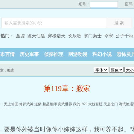
账号：
密码
热门：
圣墟
盗天仙途
穿梭诸天
长乐歌
寒门枭士
今宋
公子千秋
都市言情
历史军事
侦探推理
网游动漫
科幻小说
恐怖灵
19章：搬家
第119章：搬家
读：
无上仙国
修罗武神
逆鳞
超品相师
真武世界
我的1979
大魏宫廷
天启之门
流氓艳遇
，要是你外婆当时像你小婶婶这样，我可养不起。”