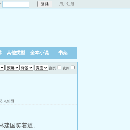
：
用户注册
异
其他类型
全本小说
书架
翻页
夜间
记
九仙图
林建国笑着道。