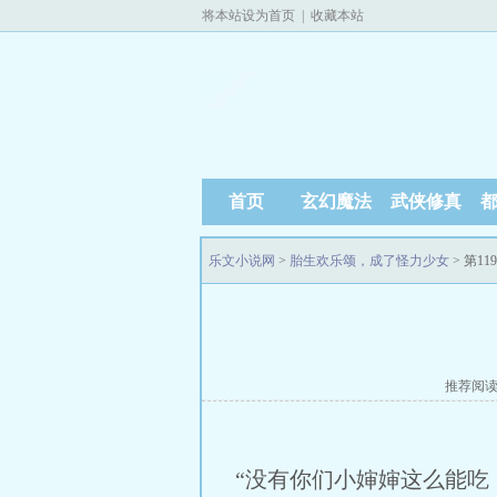
将本站设为首页
|
收藏本站
首页
玄幻魔法
武侠修真
乐文小说网
>
胎生欢乐颂，成了怪力少女
> 第1
推荐阅
“没有你们小婶婶这么能吃