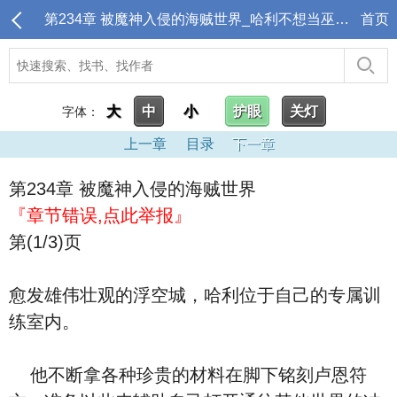
第234章 被魔神入侵的海贼世界_哈利不想当巫师，只想当超级英雄
首页
大
中
小
护眼
关灯
字体：
上一章
目录
下一章
第234章 被魔神入侵的海贼世界
『章节错误,点此举报』
第(1/3)页
愈发雄伟壮观的浮空城，哈利位于自己的专属训
练室内。
他不断拿各种珍贵的材料在脚下铭刻卢恩符