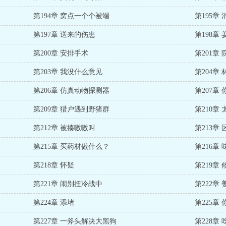
第194章 窝点一个个被端
第195章
第197章 送来的伤患
第198章
第200章 安排手术
第201章
第203章 我没什么意见
第204章
第206章 仿真动物探测器
第207章
第209章 猎户遇到野猪群
第210章
第212章 被揍嗷嗷叫
第213章
第215章 买药材做什么？
第216章
第218章 怀疑
第219章
第221章 闹别扭冷战中
第222章
第224章 添堵
第225章
第227章 一斧头解决大黑狗
第228章