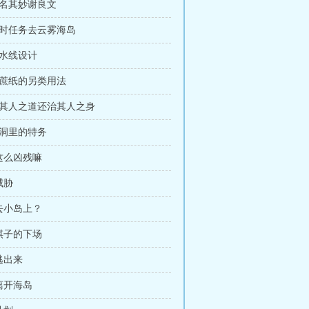
莫名其妙谢良文
临时任务去云雾海岛
流水线设计
甘蔗纸的另类用法
 以其人之道还治其人之身
山洞里的特务
 这么凶残嘛
威胁
 去小岛上？
 棋子的下场
 逃出来
 离开海岛