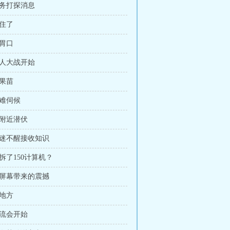
特务打探消息
抓住了
吊胃口
抢人大战开始
送果苗
太难伺候
在附近潜伏
昏迷不醒接收知识
你拆了150计算机？
大屏幕带来的震撼
到地方
交流会开始