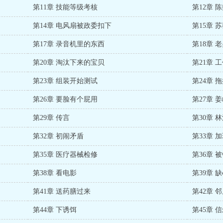
第11章 技能等级考核
第12章 
第14章 电风扇被政委扣下
第15章 
第17章 录音机里的东西
第18章 
第20章 淘汰下来的宝贝
第21章 
第23章 组装开始测试
第24章 
第26章 要脸有个屁用
第27章 
第29章 传言
第30章 
第32章 初闹矛盾
第33章 
第35章 医疗器械检修
第36章 
第38章 看电影
第39章 
第41章 送药膳过来
第42章 
第44章 下诱饵
第45章 