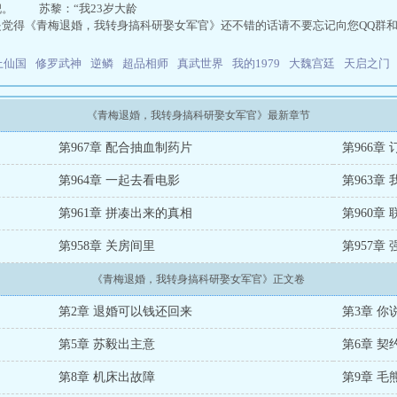
倪。 苏黎：“我23岁大龄
是觉得《青梅退婚，我转身搞科研娶女军官》还不错的话请不要忘记向您QQ群
上仙国
修罗武神
逆鳞
超品相师
真武世界
我的1979
大魏宫廷
天启之门
《青梅退婚，我转身搞科研娶女军官》最新章节
第967章 配合抽血制药片
第966章
第964章 一起去看电影
第963章
第961章 拼凑出来的真相
第960章
第958章 关房间里
第957章
《青梅退婚，我转身搞科研娶女军官》正文卷
第2章 退婚可以钱还回来
第3章 
第5章 苏毅出主意
第6章 
第8章 机床出故障
第9章 