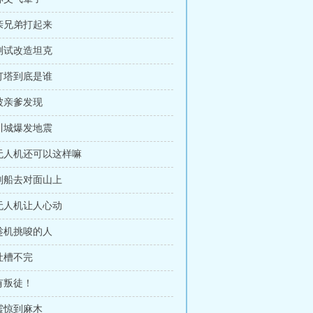
 亲兄弟打起来
 测试改造坦克
 灯塔到底是谁
 被亲爹发现
 川城爆发地震
 无人机还可以这样嘛
 划船去对面山上
 无人机让人心动
 趁机挑唆的人
 吐槽不完
 有叛徒！
 震惊到麻木