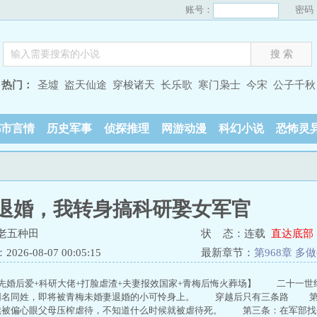
账号：
密码
热门：
圣墟
盗天仙途
穿梭诸天
长乐歌
寒门枭士
今宋
公子千秋
都市言情
历史军事
侦探推理
网游动漫
科幻小说
恐怖灵
退婚，我转身搞科研娶女军官
老五种田
状 态：连载
直达底部
26-08-07 00:05:15
最新章节：
第968章 多
+先婚后爱+科研大佬+打脸虐渣+夫妻报效国家+青梅后悔火葬场】 二十一世
同名同姓，即将被青梅未婚妻退婚的小可怜身上。 穿越后只有三条路 
续被偏心眼父母压榨虐待，不知道什么时候就被虐待死。 第三条：在军部找