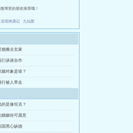
和微博里的朋友推荐哦！
流氓艳遇记
九仙图
 订婚搬去玄家
 我们谈谈合作
 联姻对象是谁？
 强行被人带走
你说的是修坦克？
契约婚姻你可愿意
毛熊国黑心缺德