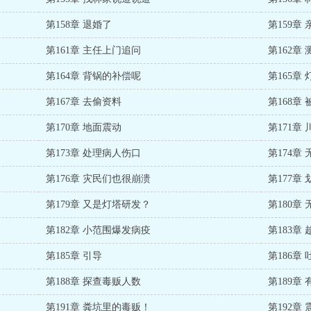
第158章 退婚了
第159章
第161章 主任上门追问
第162章
第164章 背锅的补偿呢
第165章
第167章 去偷资料
第168章
第170章 地面震动
第171章
第173章 处理病人伤口
第174章
第176章 灾民们也很崩溃
第177章
第179章 又是灯塔研发？
第180章
第182章 小范围爆发病疫
第183章
第185章 引导
第186章
第188章 探查毒贩人数
第189章
第191章 粪坑里的毒贩！
第192章