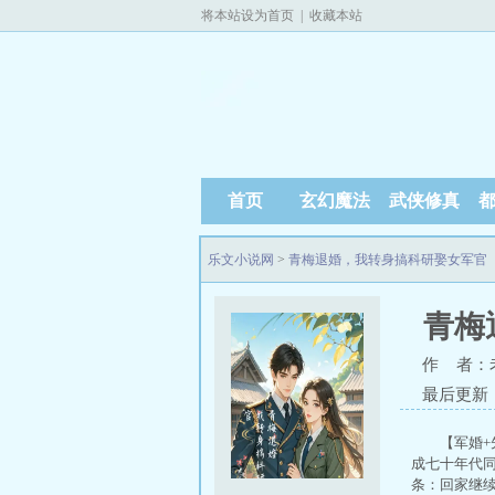
将本站设为首页
|
收藏本站
首页
玄幻魔法
武侠修真
乐文小说网
>
青梅退婚，我转身搞科研娶女军官
青梅
作 者：
最后更新：20
【军婚
成七十年代
条：回家继