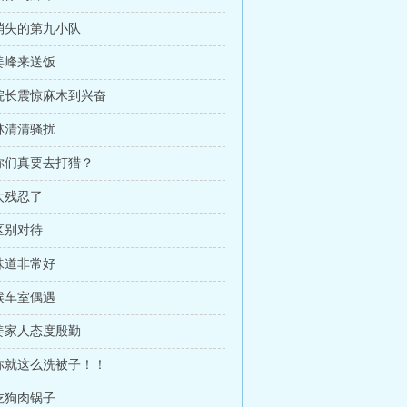
 消失的第九小队
 姜峰来送饭
 院长震惊麻木到兴奋
 林清清骚扰
 你们真要去打猎？
 太残忍了
 区别对待
 味道非常好
 候车室偶遇
 姜家人态度殷勤
 你就这么洗被子！！
 吃狗肉锅子