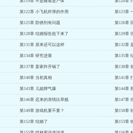
第119章 不是睡着是尸体
第120章 
第122章 小飞机炸弹的作用
第123章
第125章 防锈剂有问题
第126章
第128章 结婚报告批下来了
第129章
第131章 原来还可以这样
第132章
第134章 研究进展
第135章
第137章 姜家炸开锅了
第138章
第140章 当初真相
第141章
第143章 儿媳脾气爆
第144章
第146章 迟来的亲情比草贱
第147章
第149章 游戏机要不要？
第150章
第152章 结婚了
第153章
第155章 找林家说道说道
第156章