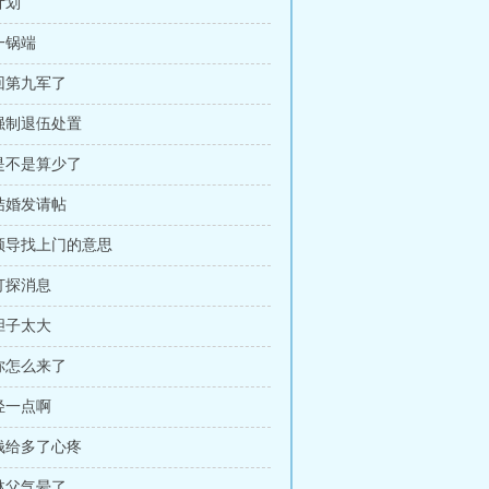
计划
 一锅端
 回第九军了
 强制退伍处置
 是不是算少了
 结婚发请帖
 领导找上门的意思
 打探消息
 胆子太大
 你怎么来了
 轻一点啊
 钱给多了心疼
 林父气晕了