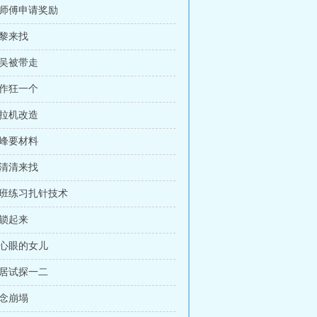
陈师傅申请奖励
苏黎来找
老吴被带走
工作狂一个
拖拉机改造
姜峰要材料
林清清来找
加班练习扎针技术
被锁起来
缺心眼的女儿
邻居试探一二
信念崩塌