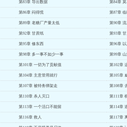
第83章 导出数据
第84章 
第86章 闷得慌
第87章 
第89章 老糖厂产量太低
第90章 
第92章 甘蔗纸
第93章 
第95章 修东西
第96章
第98章 多一事不如少一事
第99章 
第101章 一切为了贡献值
第102章
第104章 主意管用就行
第105章 
第107章 被特务绑架走
第108章
第110章 杀人灭口
第111章
第113章 一个活口不能留
第114章
第116章 救人
第117章