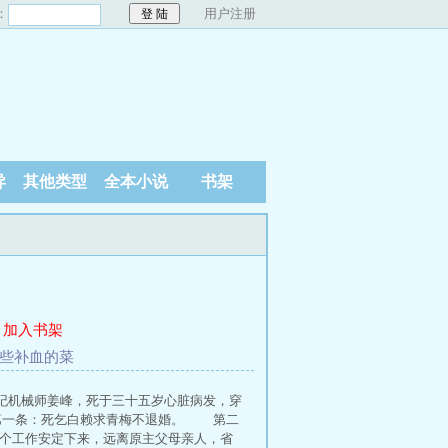
：
用户注册
异
其他类型
全本小说
书架
加入书架
做些补血的菜
纪机械师姜峰，死于三十五岁心脏病发，穿
第一条：死乞白赖求青梅不退婚。 第二
个工作安定下来，远离原主父母亲人，省