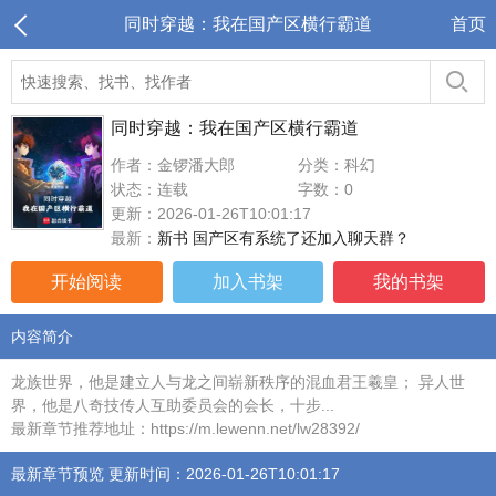
同时穿越：我在国产区横行霸道
首页
同时穿越：我在国产区横行霸道
作者：金锣潘大郎
分类：科幻
状态：连载
字数：0
更新：2026-01-26T10:01:17
最新：
新书 国产区有系统了还加入聊天群？
开始阅读
加入书架
我的书架
内容简介
龙族世界，他是建立人与龙之间崭新秩序的混血君王羲皇； 异人世
界，他是八奇技传人互助委员会的会长，十步...
最新章节推荐地址：https://m.lewenn.net/lw28392/
最新章节预览 更新时间：2026-01-26T10:01:17