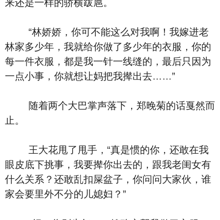
来还是一样的骄横跋扈。
“林娇娇，你可不能这么对我啊！我嫁进老
林家多少年，我就给你做了多少年的衣服，你的
每一件衣服，都是我一针一线缝的，最后只因为
一点小事，你就想让妈把我撵出去……”
随着两个大巴掌声落下，郑晚菊的话戛然而
止。
王大花甩了甩手，“真是惯的你，还敢在我
眼皮底下挑事，我要撵你出去的，跟我老闺女有
什么关系？还敢乱扣屎盆子，你问问大家伙，谁
家会要里外不分的儿媳妇？”