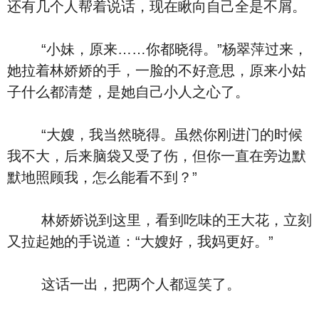
还有几个人帮着说话，现在瞅向自己全是不屑。
“小妹，原来……你都晓得。”杨翠萍过来，
她拉着林娇娇的手，一脸的不好意思，原来小姑
子什么都清楚，是她自己小人之心了。
“大嫂，我当然晓得。虽然你刚进门的时候
我不大，后来脑袋又受了伤，但你一直在旁边默
默地照顾我，怎么能看不到？”
林娇娇说到这里，看到吃味的王大花，立刻
又拉起她的手说道：“大嫂好，我妈更好。”
这话一出，把两个人都逗笑了。