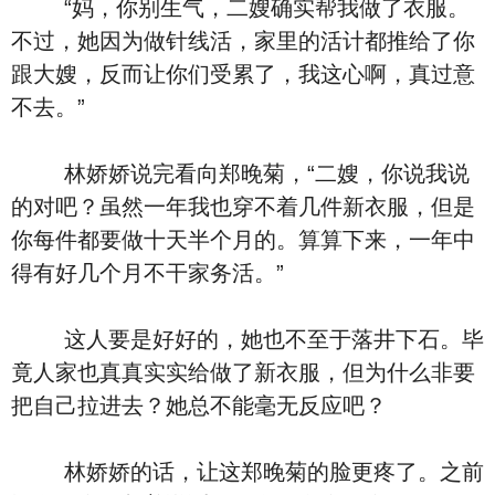
“妈，你别生气，二嫂确实帮我做了衣服。
不过，她因为做针线活，家里的活计都推给了你
跟大嫂，反而让你们受累了，我这心啊，真过意
不去。”
林娇娇说完看向郑晚菊，“二嫂，你说我说
的对吧？虽然一年我也穿不着几件新衣服，但是
你每件都要做十天半个月的。算算下来，一年中
得有好几个月不干家务活。”
这人要是好好的，她也不至于落井下石。毕
竟人家也真真实实给做了新衣服，但为什么非要
把自己拉进去？她总不能毫无反应吧？
林娇娇的话，让这郑晚菊的脸更疼了。之前