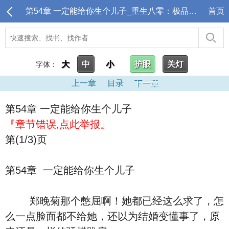
第54章 一定能给你生个儿子_重生八零：极品肥妻被糙汉宠上天
首页
大
中
小
护眼
关灯
字体：
上一章
目录
下一章
第54章 一定能给你生个儿子
『章节错误,点此举报』
第(1/3)页
第54章 一定能给你生个儿子
郑晚菊那个憋屈啊！她都已经这么求了，怎
么一点脸面都不给她，还以为结婚变懂事了，原