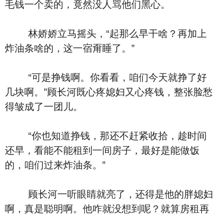
毛钱一个卖的，竟然没人骂他们黑心。
林娇娇立马摇头，“起那么早干啥？再加上
炸油条啥的，这一宿甭睡了。”
“可是挣钱啊。你看看，咱们今天就挣了好
几块啊。”顾长河既心疼媳妇又心疼钱，整张脸愁
得皱成了一团儿。
“你也知道挣钱，那还不赶紧收拾，趁时间
还早，看能不能租到一间房子，最好是能做饭
的，咱们过来炸油条。”
顾长河一听眼睛就亮了，还得是他的胖媳妇
啊，真是聪明啊。他咋就没想到呢？就算房租再