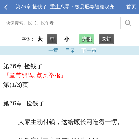
第76章 捡钱了_重生八零：极品肥妻被糙汉宠上天
首页
大
中
小
护眼
关灯
字体：
上一章
目录
下一章
第76章 捡钱了
『章节错误,点此举报』
第(1/3)页
第76章 捡钱了
大家主动付钱，这给顾长河造得一愣。