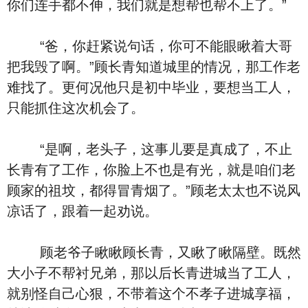
你们连手都不伸，我们就是想帮也帮不上了。”
“爸，你赶紧说句话，你可不能眼瞅着大哥
把我毁了啊。”顾长青知道城里的情况，那工作老
难找了。更何况他只是初中毕业，要想当工人，
只能抓住这次机会了。
“是啊，老头子，这事儿要是真成了，不止
长青有了工作，你脸上不也是有光，就是咱们老
顾家的祖坟，都得冒青烟了。”顾老太太也不说风
凉话了，跟着一起劝说。
顾老爷子瞅瞅顾长青，又瞅了瞅隔壁。既然
大小子不帮衬兄弟，那以后长青进城当了工人，
就别怪自己心狠，不带着这个不孝子进城享福，