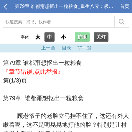
第79章 谁都甭想抠出一粒粮食_重生八零：极品肥妻被糙汉宠上天
首页
大
中
小
护眼
关灯
字体：
上一章
目录
下一章
第79章 谁都甭想抠出一粒粮食
『章节错误,点此举报』
第(1/3)页
第79章 谁都甭想抠出一粒粮食
顾老爷子的老脸立马挂不住了，这还有外人
瞅着呢，这不是明晃晃地打他的脸？特别是让村