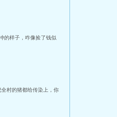
冲的样子，咋像捡了钱似
全村的猪都给传染上，你