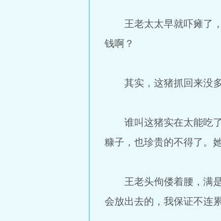
王老太太早就吓瘫了，这
钱啊？
其实，这猪抓回来没多
谁叫这猪实在太能吃了，
糠子，也珍贵的不得了。
王老头佝偻着腰，满是祈
会放出去的，我保证不连累