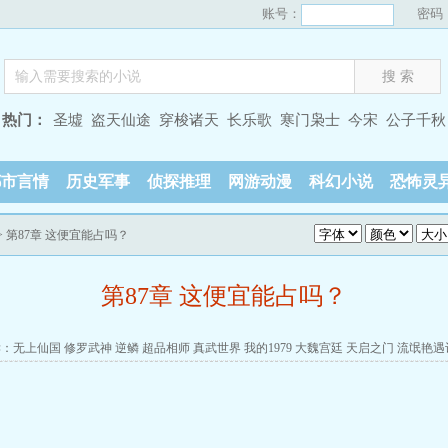
账号：
密码
热门：
圣墟
盗天仙途
穿梭诸天
长乐歌
寒门枭士
今宋
公子千秋
都市言情
历史军事
侦探推理
网游动漫
科幻小说
恐怖灵
> 第87章 这便宜能占吗？
第87章 这便宜能占吗？
读：
无上仙国
修罗武神
逆鳞
超品相师
真武世界
我的1979
大魏宫廷
天启之门
流氓艳遇