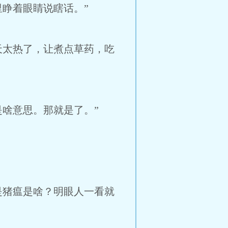
睁着眼睛说瞎话。”
太热了，让煮点草药，吃
啥意思。那就是了。”
是猪瘟是啥？明眼人一看就