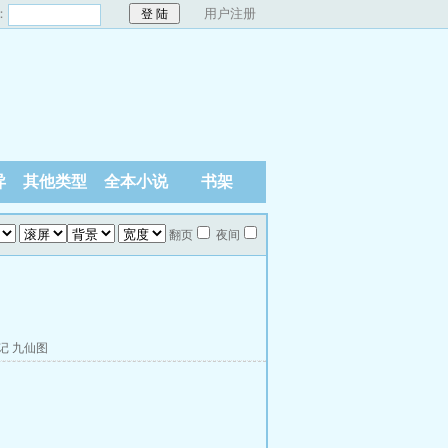
：
用户注册
异
其他类型
全本小说
书架
翻页
夜间
记
九仙图