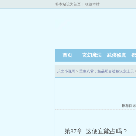
将本站设为首页
|
收藏本站
首页
玄幻魔法
武侠修真
乐文小说网
>
重生八零：极品肥妻被糙汉宠上天
推荐阅
第87章 这便宜能占吗？