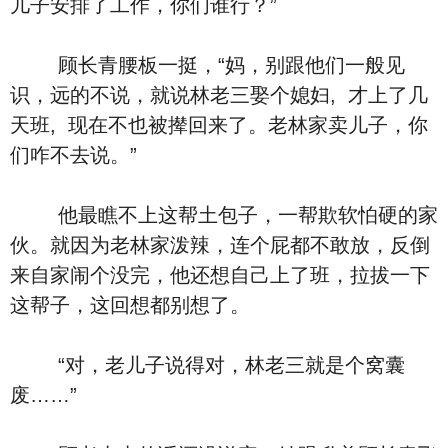
儿子安排了工作，你们谁行？”
顾长青腰板一挺，“妈，别跟他们一般见
识，远的不说，就说林老三娶个媳妇, 才上了几
天班, 现在不也被撵回来了。老林家卖儿子，你
们咋不去说。”
他最瞧不上这帮土包子，一帮欺软怕硬的家
伙。就因为老林家泼辣，连个屁都不敢放，反倒
来自家闹个没完，他还想自己上了班，拉拔一下
这帮子，这回想都别想了。
“对，老儿子说得对，林老三就是个窝囊
废……”