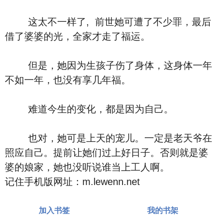
这太不一样了, 前世她可遭了不少罪，最后
借了婆婆的光，全家才走了福运。
但是，她因为生孩子伤了身体，这身体一年
不如一年，也没有享几年福。
难道今生的变化，都是因为自己。
也对，她可是上天的宠儿。一定是老天爷在
照应自己。提前让她们过上好日子。否则就是婆
婆的娘家，她也没听说谁当上工人啊。
记住手机版网址：m.lewenn.net
加入书签
我的书架