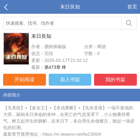
末日良知
首页
末日良知
作者：腊肉辣椒饭
分类：网游
状态：完结
字数：0
更新：2025-02-17T21:02:12
最新：
第473章 终
开始阅读
加入书架
我的书架
内容简介
【无系统】+【多女主】+【杀伐果断】+【先杀圣母】一场不落地的
大雨，敲响末日来临的丧钟，在死亡的气息笼罩下，小人物秉持勇
气，树立起求生的旗帜，在末日下，各自用生命做赌注，掀起一场进
化的狂潮。
最新章节推荐地址：https://m.lewenn.net/lw13064/