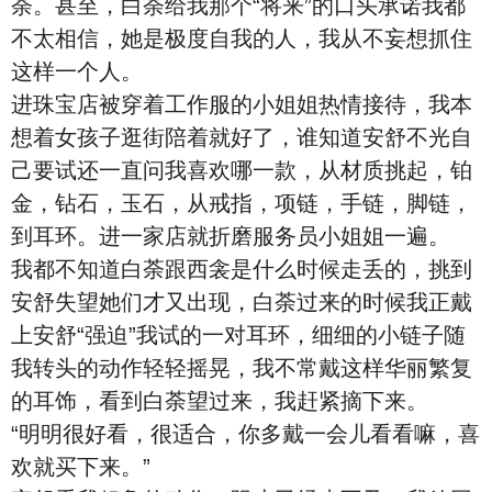
荼。甚至，白荼给我那个“将来”的口头承诺我都
不太相信，她是极度自我的人，我从不妄想抓住
这样一个人。
进珠宝店被穿着工作服的小姐姐热情接待，我本
想着女孩子逛街陪着就好了，谁知道安舒不光自
己要试还一直问我喜欢哪一款，从材质挑起，铂
金，钻石，玉石，从戒指，项链，手链，脚链，
到耳环。进一家店就折磨服务员小姐姐一遍。
我都不知道白荼跟西衾是什么时候走丢的，挑到
安舒失望她们才又出现，白荼过来的时候我正戴
上安舒“强迫”我试的一对耳环，细细的小链子随
我转头的动作轻轻摇晃，我不常戴这样华丽繁复
的耳饰，看到白荼望过来，我赶紧摘下来。
“明明很好看，很适合，你多戴一会儿看看嘛，喜
欢就买下来。”