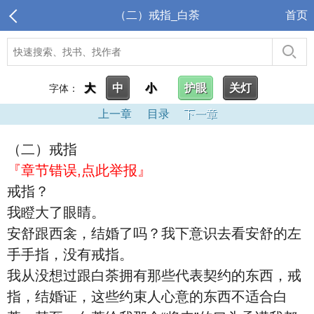
（二）戒指_白荼
首页
大
中
小
护眼
关灯
字体：
上一章
目录
下一章
（二）戒指
『章节错误,点此举报』
戒指？
我瞪大了眼睛。
安舒跟西衾，结婚了吗？我下意识去看安舒的左
手手指，没有戒指。
我从没想过跟白荼拥有那些代表契约的东西，戒
指，结婚证，这些约束人心意的东西不适合白