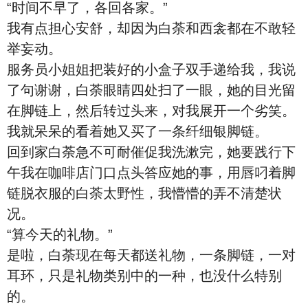
“时间不早了，各回各家。”
我有点担心安舒，却因为白荼和西衾都在不敢轻
举妄动。
服务员小姐姐把装好的小盒子双手递给我，我说
了句谢谢，白荼眼睛四处扫了一眼，她的目光留
在脚链上，然后转过头来，对我展开一个劣笑。
我就呆呆的看着她又买了一条纤细银脚链。
回到家白荼急不可耐催促我洗漱完，她要践行下
午我在咖啡店门口点头答应她的事，用唇叼着脚
链脱衣服的白荼太野性，我懵懵的弄不清楚状
况。
“算今天的礼物。”
是啦，白荼现在每天都送礼物，一条脚链，一对
耳环，只是礼物类别中的一种，也没什么特别
的。