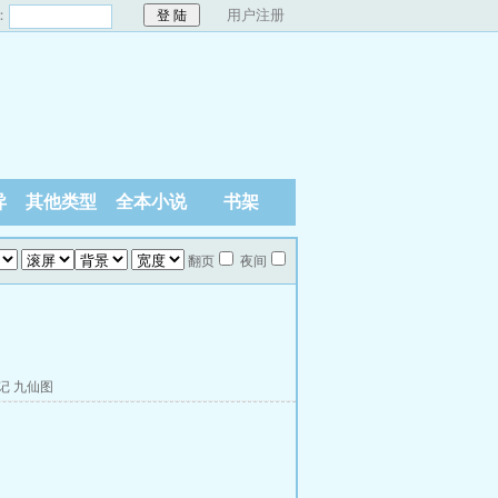
：
用户注册
异
其他类型
全本小说
书架
翻页
夜间
记
九仙图