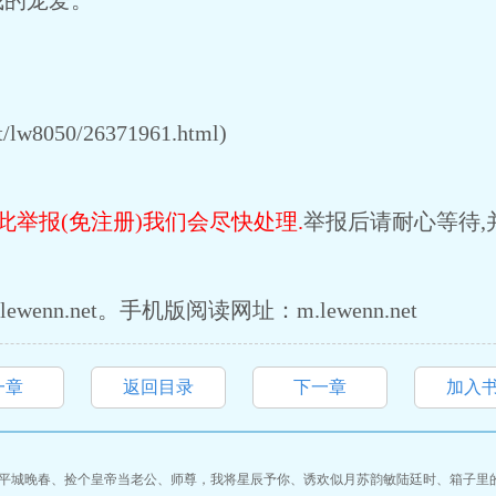
我的宠爱。
lw8050/26371961.html)
此举报(免注册)我们会尽快处理.
举报后请耐心等待,
enn.net。手机版阅读网址：m.lewenn.net
一章
返回目录
下一章
加入
平城晚春
、
捡个皇帝当老公
、
师尊，我将星辰予你
、
诱欢似月苏韵敏陆廷时
、
箱子里