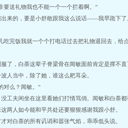
非要送礼物我也不能一个一个拦着啊。”
惯出来的，要是小舒敢跟我这么说话——我早跪下了
会儿吃完饭我就一个个打电话过去把礼物退回去，给
驯服了，白荼这辈子脊梁骨在闻敏面前肯定是撑不直
一波人当中，除了她，谁这么耙耳朵。
的对么？闻敏。”
，没工夫闲坐在这里看她们打情骂俏。闻敏和白荼都
来这两人如今能和平共处还要狠狠感谢我跟小舒。
方才对白荼的所有讥诮和嚣张气焰，乖乖低头说。