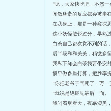
“嗯，大家快吃吧，不然一
闻敏丝毫的反应都会被坐
在我身上，那是一种窥探
这小妖怪敏锐过分，早熟
白荼自己都察觉不到的话
后半段和和美美，稍微多
我私下知会白荼我要带安
惯早做多重打算，把胜率
“你把老爷子气死了，万一
“就说是绝症见最后一面。
我叼着烟看天，夜幕漆黑