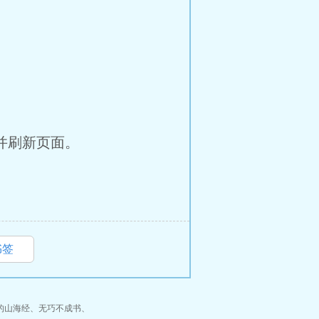
并刷新页面。
书签
的山海经
、
无巧不成书
、