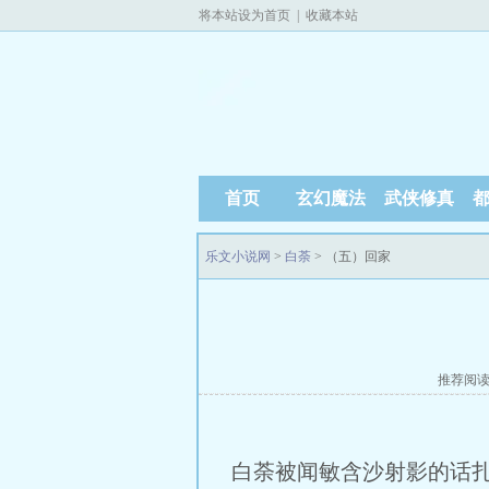
将本站设为首页
|
收藏本站
首页
玄幻魔法
武侠修真
乐文小说网
>
白荼
> （五）回家
推荐阅
白荼被闻敏含沙射影的话