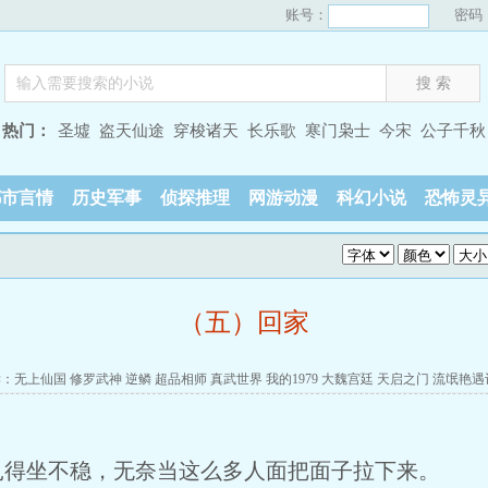
账号：
密码
热门：
圣墟
盗天仙途
穿梭诸天
长乐歌
寒门枭士
今宋
公子千秋
都市言情
历史军事
侦探推理
网游动漫
科幻小说
恐怖灵
（五）回家
读：
无上仙国
修罗武神
逆鳞
超品相师
真武世界
我的1979
大魏宫廷
天启之门
流氓艳遇
扎得坐不稳，无奈当这么多人面把面子拉下来。