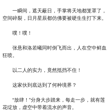
一瞬间，遮天蔽日，手掌将天地都笼罩了，
空间碎裂，日月星辰都仿佛要被硬生生打下来。
噗！噗！
张悬和洛若曦同时倒飞而出，人在空中鲜血
狂喷。
以二人的实力，竟然抵挡不住！
这家伙到底达到了何种境界？
“放肆！”分身大步踏来，每走一步，就有莲
花绽放，虚空中带着流水的声音。