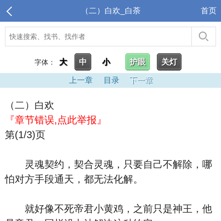
（二）白欢_白荼
首页
大
中
小
护眼
关灯
字体：
上一章
目录
下一章
（二）白欢
『章节错误,点此举报』
第(1/3)页
灵魂契约，契合灵魂，只要自己不解除，哪
怕对方手段通天，都无法化解。
就好像不死帝君小黄鸡，之前只是神王，他