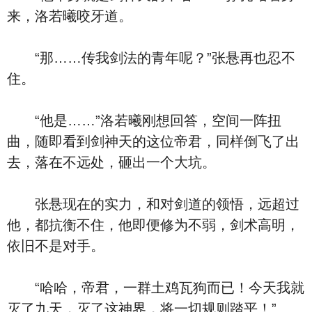
来，洛若曦咬牙道。
“那……传我剑法的青年呢？”张悬再也忍不
住。
“他是……”洛若曦刚想回答，空间一阵扭
曲，随即看到剑神天的这位帝君，同样倒飞了出
去，落在不远处，砸出一个大坑。
张悬现在的实力，和对剑道的领悟，远超过
他，都抗衡不住，他即便修为不弱，剑术高明，
依旧不是对手。
“哈哈，帝君，一群土鸡瓦狗而已！今天我就
灭了九天，灭了这神界，将一切规则踏平！”