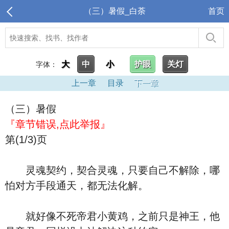
（三）暑假_白荼
首页
大
中
小
护眼
关灯
字体：
上一章
目录
下一章
（三）暑假
『章节错误,点此举报』
第(1/3)页
灵魂契约，契合灵魂，只要自己不解除，哪
怕对方手段通天，都无法化解。
就好像不死帝君小黄鸡，之前只是神王，他