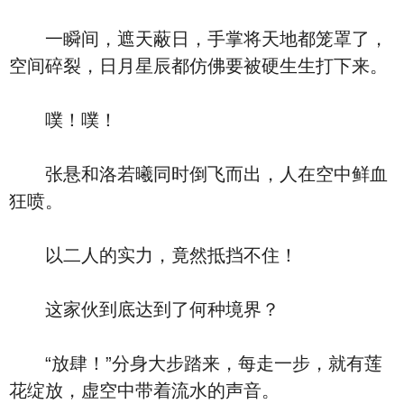
一瞬间，遮天蔽日，手掌将天地都笼罩了，
空间碎裂，日月星辰都仿佛要被硬生生打下来。
噗！噗！
张悬和洛若曦同时倒飞而出，人在空中鲜血
狂喷。
以二人的实力，竟然抵挡不住！
这家伙到底达到了何种境界？
“放肆！”分身大步踏来，每走一步，就有莲
花绽放，虚空中带着流水的声音。