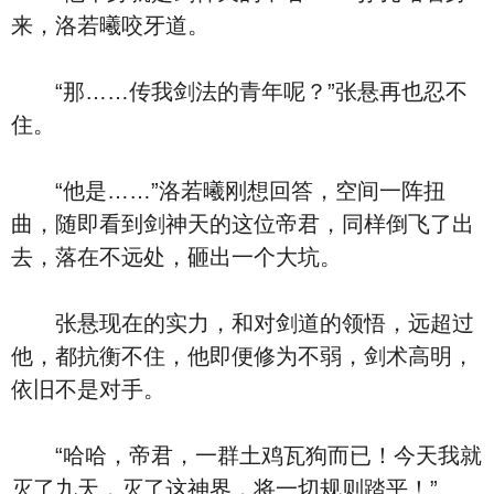
来，洛若曦咬牙道。
“那……传我剑法的青年呢？”张悬再也忍不
住。
“他是……”洛若曦刚想回答，空间一阵扭
曲，随即看到剑神天的这位帝君，同样倒飞了出
去，落在不远处，砸出一个大坑。
张悬现在的实力，和对剑道的领悟，远超过
他，都抗衡不住，他即便修为不弱，剑术高明，
依旧不是对手。
“哈哈，帝君，一群土鸡瓦狗而已！今天我就
灭了九天，灭了这神界，将一切规则踏平！”