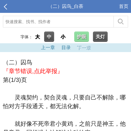
（二）囚鸟_白荼
首页
大
中
小
护眼
关灯
字体：
上一章
目录
下一章
（二）囚鸟
『章节错误,点此举报』
第(1/3)页
灵魂契约，契合灵魂，只要自己不解除，哪
怕对方手段通天，都无法化解。
就好像不死帝君小黄鸡，之前只是神王，他