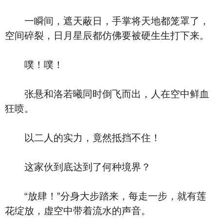
一瞬间，遮天蔽日，手掌将天地都笼罩了，
空间碎裂，日月星辰都仿佛要被硬生生打下来。
噗！噗！
张悬和洛若曦同时倒飞而出，人在空中鲜血
狂喷。
以二人的实力，竟然抵挡不住！
这家伙到底达到了何种境界？
“放肆！”分身大步踏来，每走一步，就有莲
花绽放，虚空中带着流水的声音。