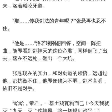
来，洛若曦咬牙道。
“那……传我剑法的青年呢？”张悬再也忍不
住。
“他是……”洛若曦刚想回答，空间一阵扭
曲，随即看到剑神天的这位帝君，同样倒飞了出
去，落在不远处，砸出一个大坑。
张悬现在的实力，和对剑道的领悟，远超过
他，都抗衡不住，他即便修为不弱，剑术高明，
依旧不是对手。
“哈哈，帝君，一群土鸡瓦狗而已！今天我就
灭了九天，灭了这神界，将一切规则踏平！”