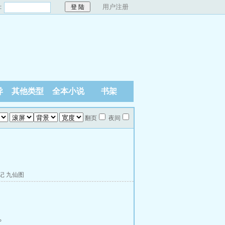
：
用户注册
异
其他类型
全本小说
书架
翻页
夜间
记
九仙图
。