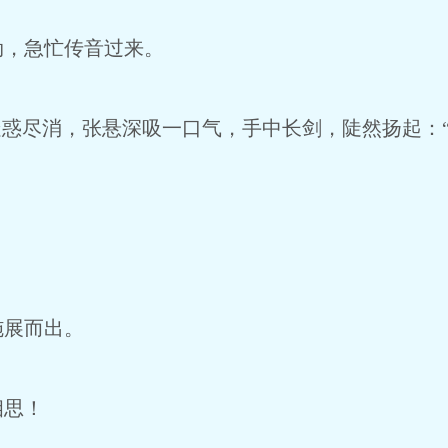
，急忙传音过来。
惑尽消，张悬深吸一口气，手中长剑，陡然扬起：
展而出。
思！