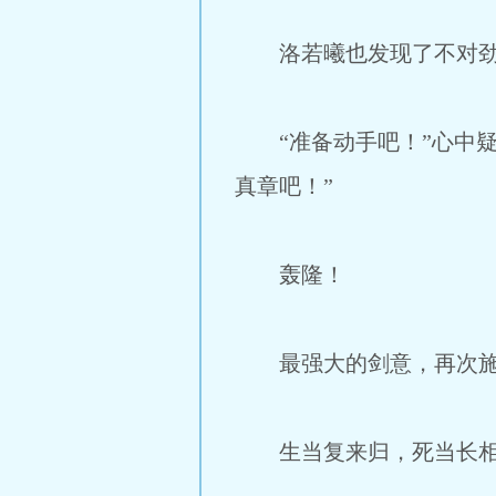
洛若曦也发现了不对劲
“准备动手吧！”心中疑
真章吧！”
轰隆！
最强大的剑意，再次施
生当复来归，死当长相