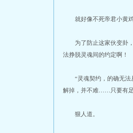
就好像不死帝君小黄鸡，
为了防止这家伙变卦，出
法挣脱灵魂间的约定啊！
“灵魂契约，的确无法从
解掉，并不难……只要有足
狠人道。