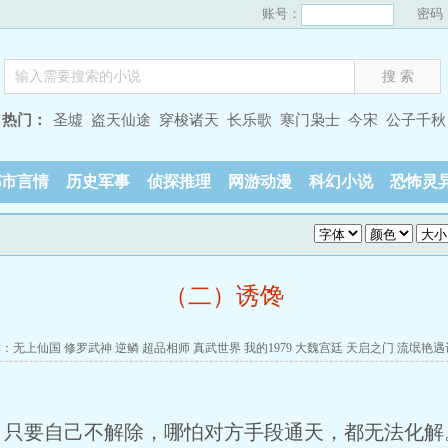
账号：
密码
热门：
圣墟
盗天仙途
穿梭诸天
长乐歌
寒门枭士
今宋
公子千秋
都市言情
历史军事
侦探推理
网游动漫
科幻小说
恐怖灵
（二）诱馋
读：
无上仙国
修罗武神
逆鳞
超品相师
真武世界
我的1979
大魏宫廷
天启之门
流氓艳遇
要自己不解除，哪怕对方手段通天，都无法化解