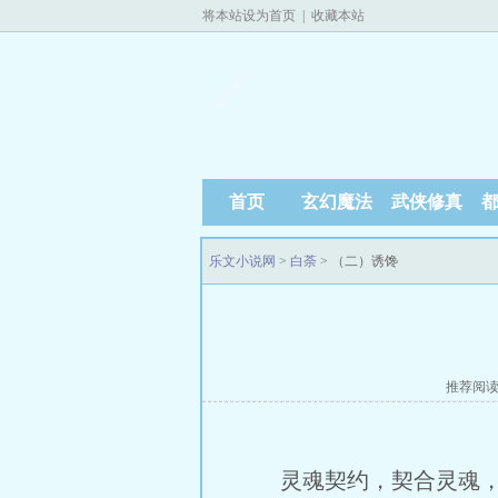
将本站设为首页
|
收藏本站
首页
玄幻魔法
武侠修真
乐文小说网
>
白荼
> （二）诱馋
推荐阅
灵魂契约，契合灵魂，只