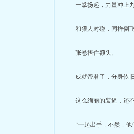
一拳扬起，力量冲上九
和狠人对碰，同样倒飞
张悬捂住额头。
成就帝君了，分身依旧
这么绚丽的装逼，还不
“一起出手，不然，他们