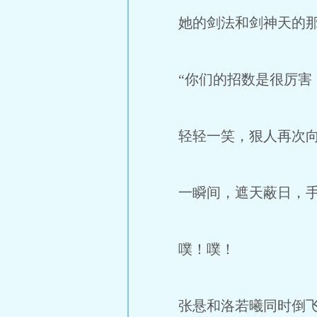
她的剑法和剑神天的那位
“你们的招数是很厉害，
轻轻一笑，狠人再次向
一瞬间，遮天蔽日，手掌
噗！噗！
张悬和洛若曦同时倒飞