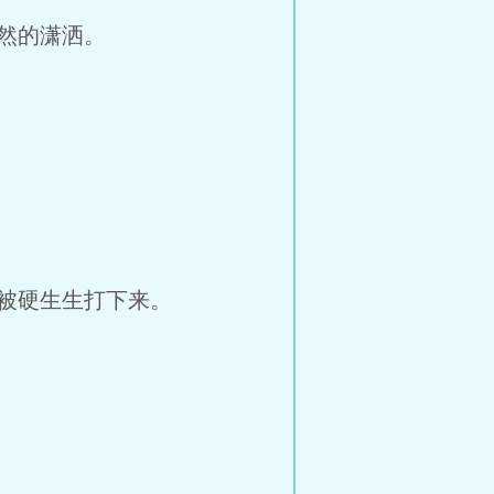
然的潇洒。
被硬生生打下来。