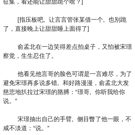
征集，看还能让甜甜跪个啥？]
[指压板吧, 让言言管张某借一个, 也别跪
了，直接晚上让甜甜睡上面得了]
俞孟北在一边笑得差点拍桌子，又怕被宋璟
察觉，生生忍住了。
他看见他言哥的脸色可谓是一言难尽，为了
避免宋璟再多说多错, 和好路漫漫，俞孟北大发
慈悲地扒拉过宋璟的胳膊：“璟哥, 你听我给你
说。”
宋璟抽出自己的手臂, 侧目瞥了他一眼，不
咸不淡道：“说。”