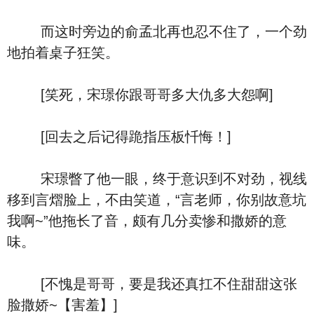
而这时旁边的俞孟北再也忍不住了，一个劲
地拍着桌子狂笑。
[笑死，宋璟你跟哥哥多大仇多大怨啊]
[回去之后记得跪指压板忏悔！]
宋璟瞥了他一眼，终于意识到不对劲，视线
移到言熠脸上，不由笑道，“言老师，你别故意坑
我啊~”他拖长了音，颇有几分卖惨和撒娇的意
味。
[不愧是哥哥，要是我还真扛不住甜甜这张
脸撒娇~【害羞】]