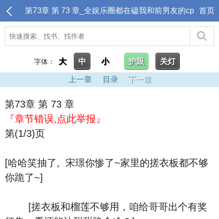
第73章 第 73 章_全娱乐圈都在磕我和前男友的cp
首页
大
中
小
护眼
关灯
字体：
上一章
目录
下一章
第73章 第 73 章
『章节错误,点此举报』
第(1/3)页
[哈哈笑抽了, 宋璟你惨了~家里的搓衣板都不够
你跪了~]
[搓衣板和榴莲不够用，咱给哥哥出个有奖