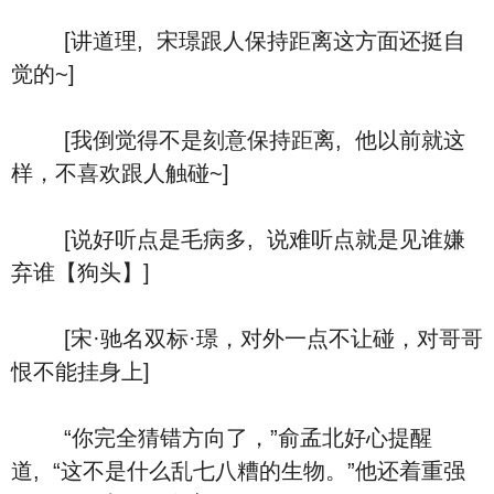
[讲道理, 宋璟跟人保持距离这方面还挺自
觉的~]
[我倒觉得不是刻意保持距离, 他以前就这
样，不喜欢跟人触碰~]
[说好听点是毛病多, 说难听点就是见谁嫌
弃谁【狗头】]
[宋·驰名双标·璟，对外一点不让碰，对哥哥
恨不能挂身上]
“你完全猜错方向了，”俞孟北好心提醒
道, “这不是什么乱七八糟的生物。”他还着重强