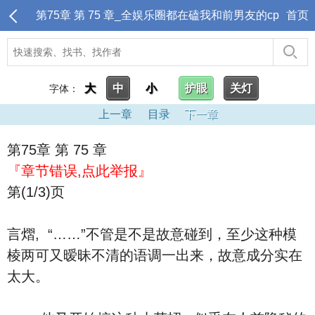
第75章 第 75 章_全娱乐圈都在磕我和前男友的cp
首页
大
中
小
护眼
关灯
字体：
上一章
目录
下一章
第75章 第 75 章
『章节错误,点此举报』
第(1/3)页
言熠, “……”不管是不是故意碰到，至少这种模
棱两可又暧昧不清的语调一出来，故意成分实在
太大。