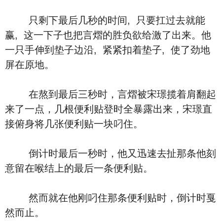
只剩下最后几秒的时间, 只要扛过去就能
赢, 这一下子也把言熠的胜负欲给激了出来。他
一只手伸到垫子边沿, 紧紧扣着垫子, 使了劲地
屏在原地。
在熬到最后三秒时，言熠被宋璟揽着肩翻起
来了一点，几根便利贴登时全暴露出来，宋璟直
接俯身将几张便利贴一块叼住。
倒计时最后一秒时，他又迅速去扯那条他刻
意留在喉结上的最后一条便利贴。
然而就在他刚叼住那条便利贴时，倒计时戛
然而止。