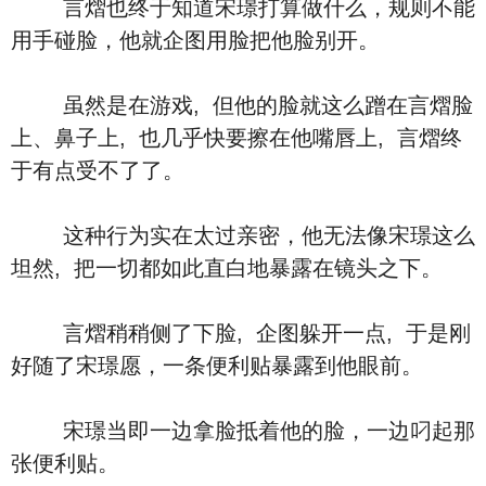
言熠也终于知道宋璟打算做什么，规则不能
用手碰脸，他就企图用脸把他脸别开。
虽然是在游戏, 但他的脸就这么蹭在言熠脸
上、鼻子上, 也几乎快要擦在他嘴唇上, 言熠终
于有点受不了了。
这种行为实在太过亲密，他无法像宋璟这么
坦然, 把一切都如此直白地暴露在镜头之下。
言熠稍稍侧了下脸, 企图躲开一点, 于是刚
好随了宋璟愿，一条便利贴暴露到他眼前。
宋璟当即一边拿脸抵着他的脸，一边叼起那
张便利贴。