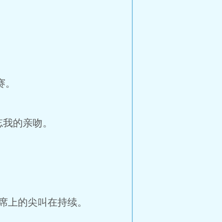
赛。
忘我的亲吻。
席上的尖叫在持续。