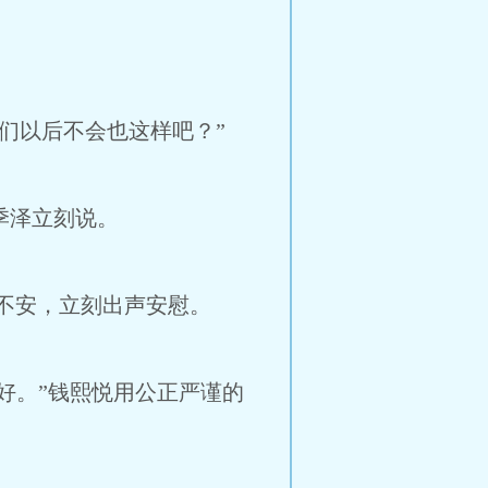
们以后不会也这样吧？”
季泽立刻说。
不安，立刻出声安慰。
好。”钱熙悦用公正严谨的