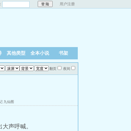
：
用户注册
异
其他类型
全本小说
书架
翻页
夜间
记
九仙图
出大声呼喊。