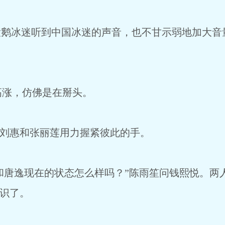
鹅冰迷听到中国冰迷的声音，也不甘示弱地加大音
涨，仿佛是在掰头。
刘惠和张丽莲用力握紧彼此的手。
和唐逸现在的状态怎么样吗？”陈雨笙问钱熙悦。两
相识了。