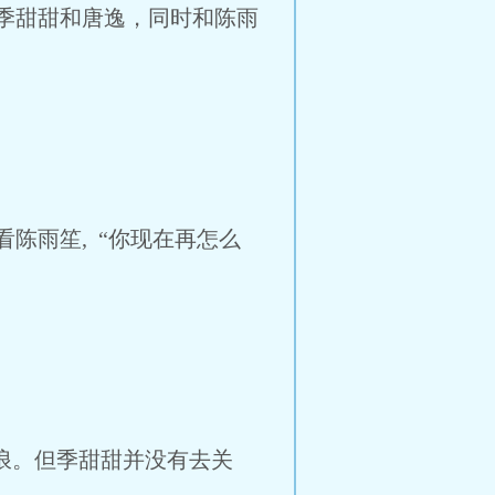
季甜甜和唐逸，同时和陈雨
陈雨笙, “你现在再怎么
浪。但季甜甜并没有去关