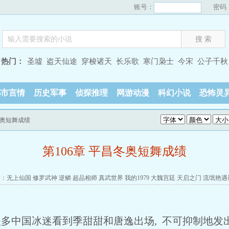
账号：
密码
热门：
圣墟
盗天仙途
穿梭诸天
长乐歌
寒门枭士
今宋
公子千秋
都市言情
历史军事
侦探推理
网游动漫
科幻小说
恐怖灵
昌冬奥短舞成绩
第106章 平昌冬奥短舞成绩
读：
无上仙国
修罗武神
逆鳞
超品相师
真武世界
我的1979
大魏宫廷
天启之门
流氓艳遇
很多中国冰迷看到季甜甜和唐逸出场, 不可抑制地发