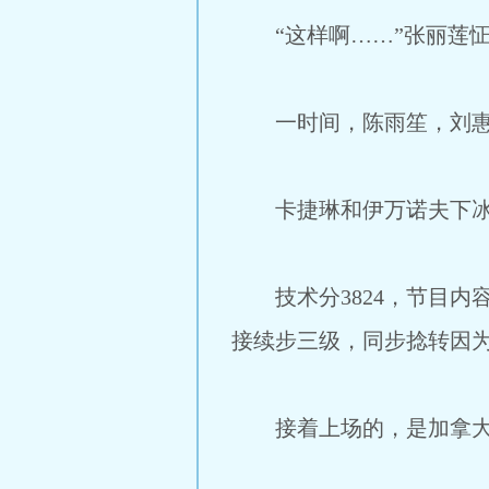
“这样啊……”张丽莲怔
一时间，陈雨笙，刘惠，
卡捷琳和伊万诺夫下冰前
技术分3824，节目内容
接续步三级，同步捻转因
接着上场的，是加拿大