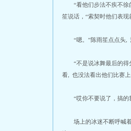
“看他们步法不疾不徐的
笙说话，“索契时他们表现就
“嗯。”陈雨笙点点头,
“不是说冰舞最后的得分，
看, 也没法看出他们比赛
“哎你不要说了，搞的我
场上的冰迷不断呼喊着自