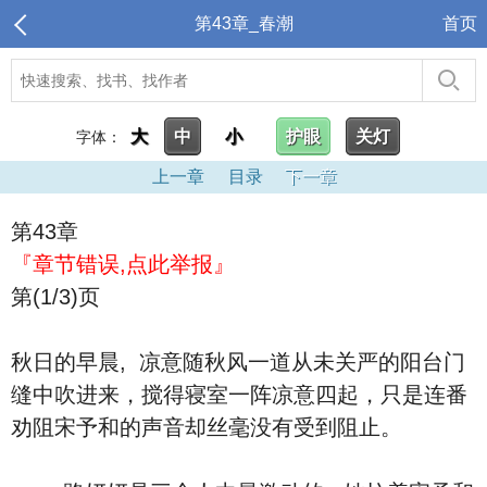
第43章_春潮
首页
大
中
小
护眼
关灯
字体：
上一章
目录
下一章
第43章
『章节错误,点此举报』
第(1/3)页
秋日的早晨, 凉意随秋风一道从未关严的阳台门
缝中吹进来，搅得寝室一阵凉意四起，只是连番
劝阻宋予和的声音却丝毫没有受到阻止。