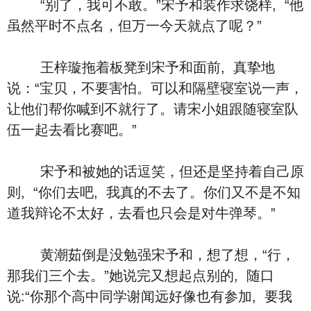
“别了，我可不敢。”宋予和装作求饶样, “他
虽然平时不点名，但万一今天就点了呢？”
王梓璇拖着板凳到宋予和面前, 真挚地
说：“宝贝，不要害怕。可以和隔壁寝室说一声，
让他们帮你喊到不就行了。请宋小姐跟随寝室队
伍一起去看比赛吧。”
宋予和被她的话逗笑，但还是坚持着自己原
则, “你们去吧, 我真的不去了。你们又不是不知
道我辩论不太好，去看也只会是对牛弹琴。”
黄潮茹倒是没勉强宋予和，想了想，“行，
那我们三个去。”她说完又想起点别的, 随口
说:“你那个高中同学谢闻远好像也有参加, 要我