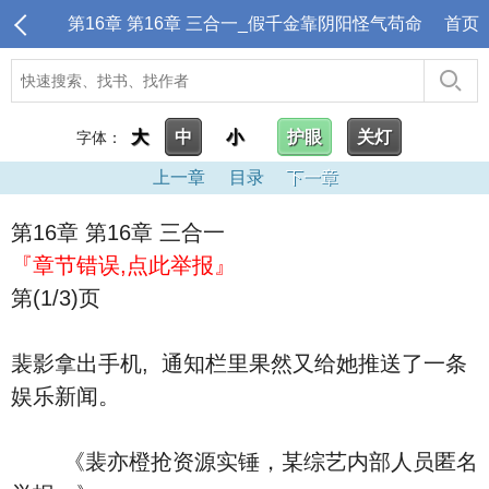
第16章 第16章 三合一_假千金靠阴阳怪气苟命
首页
大
中
小
护眼
关灯
字体：
上一章
目录
下一章
第16章 第16章 三合一
『章节错误,点此举报』
第(1/3)页
裴影拿出手机, 通知栏里果然又给她推送了一条
娱乐新闻。
《裴亦橙抢资源实锤，某综艺内部人员匿名