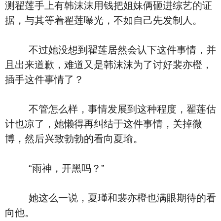
测翟莲手上有韩沫沫用钱把姐妹俩砸进综艺的证
据，与其等着翟莲曝光，不如自己先发制人。
不过她没想到翟莲居然会认下这件事情，并
且出来道歉，难道又是韩沫沫为了讨好裴亦橙，
插手这件事情了？
不管怎么样，事情发展到这种程度，翟莲估
计也凉了，她懒得再纠结于这件事情，关掉微
博，然后兴致勃勃的看向夏瑜。
“雨神，开黑吗？”
她这么一说，夏瑾和裴亦橙也满眼期待的看
向他。