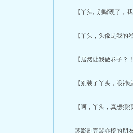
【丫头, 别嘴硬了，我
【丫头，头像是我的卷
【居然让我做卷子？！呵
【别装了丫头，眼神骗不
【呵，丫头，真想狠狠
裴影刷完裴亦橙的朋友圈