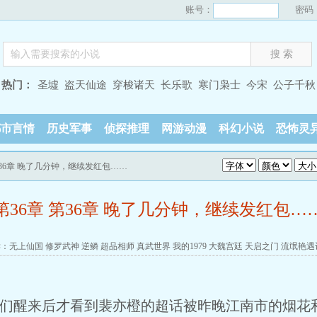
账号：
密码
热门：
圣墟
盗天仙途
穿梭诸天
长乐歌
寒门枭士
今宋
公子千秋
都市言情
历史军事
侦探推理
网游动漫
科幻小说
恐怖灵
 第36章 晚了几分钟，继续发红包……
第36章 第36章 晚了几分钟，继续发红包…
读：
无上仙国
修罗武神
逆鳞
超品相师
真武世界
我的1979
大魏宫廷
天启之门
流氓艳遇
丝们醒来后才看到裴亦橙的超话被昨晚江南市的烟花