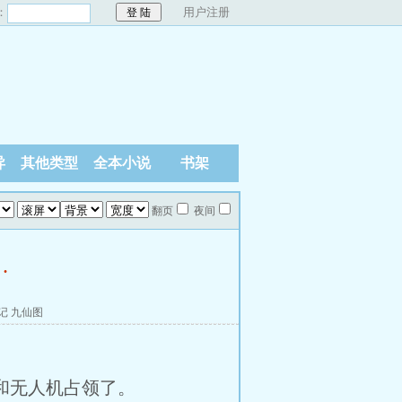
：
用户注册
异
其他类型
全本小说
书架
翻页
夜间
…
记
九仙图
和无人机占领了。