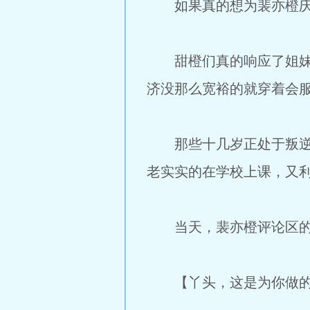
如果真的想为裴亦橙庆
甜橙们真的响应了姐妹俩
济没那么宽裕的就穿着会服
那些十几岁正处于叛逆时期
老实实的在学校上课，又利
当天，裴亦橙评论区的
【丫头，这是为你做的两