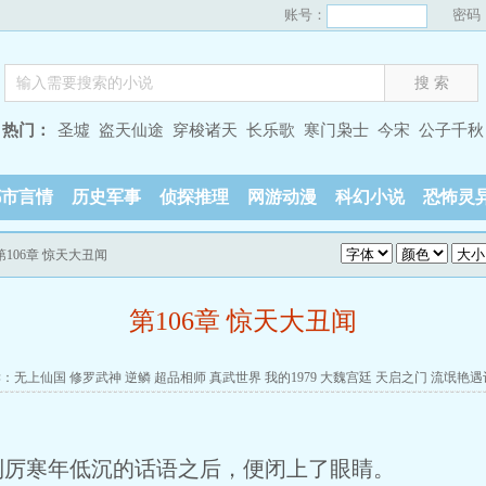
账号：
密码
热门：
圣墟
盗天仙途
穿梭诸天
长乐歌
寒门枭士
今宋
公子千秋
都市言情
历史军事
侦探推理
网游动漫
科幻小说
恐怖灵
第106章 惊天大丑闻
第106章 惊天大丑闻
读：
无上仙国
修罗武神
逆鳞
超品相师
真武世界
我的1979
大魏宫廷
天启之门
流氓艳遇
到厉寒年低沉的话语之后，便闭上了眼睛。