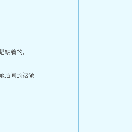
是皱着的。
她眉间的褶皱。