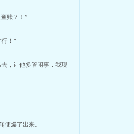
查账？！”
行！”
出去，让他多管闲事，我现
闻便爆了出来。