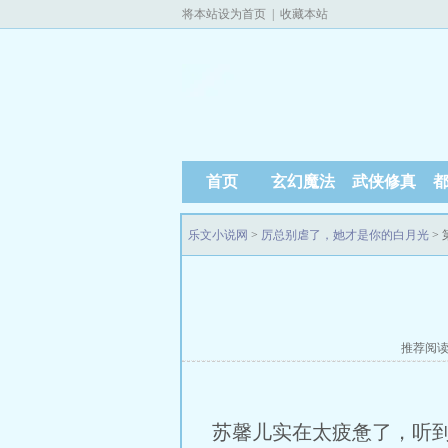
将本站设为首页
|
收藏本站
首页
玄幻魔法
武侠修真
乐文小说网
>
厉总别虐了，她才是你的白月光
> 
推荐阅
苏馨儿实在太疲惫了，听