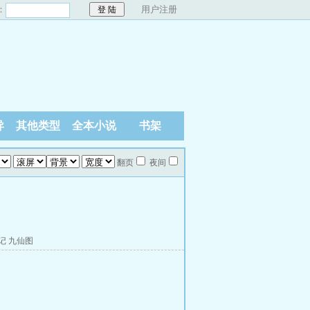
：
用户注册
异
其他类型
全本小说
书架
翻页
夜间
记
九仙图