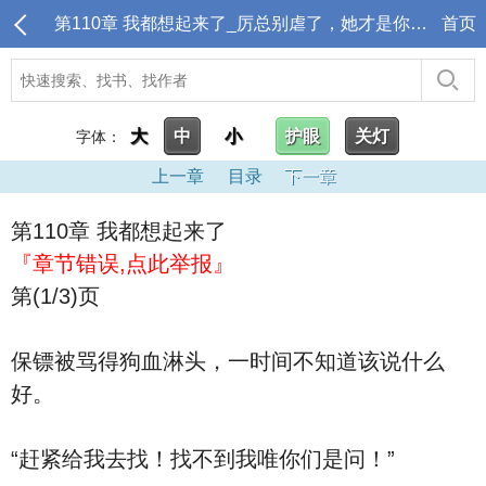
第110章 我都想起来了_厉总别虐了，她才是你的白月光
首页
大
中
小
护眼
关灯
字体：
上一章
目录
下一章
第110章 我都想起来了
『章节错误,点此举报』
第(1/3)页
保镖被骂得狗血淋头，一时间不知道该说什么
好。
“赶紧给我去找！找不到我唯你们是问！”