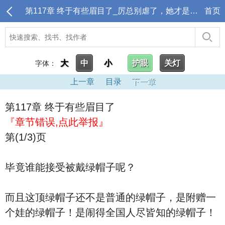
第117章 终于有些眉目了_厉总别虐了，她才是你的白月光
首页
大
中
小
护眼
关灯
字体：
上一章
目录
下一章
第117章 终于有些眉目了
『章节错误,点此举报』
第(1/3)页
毕竟谁能接受被戴绿帽子呢？
而且这顶绿帽子还不是普通的绿帽子，是附赠一
个娃的绿帽子！是闹得全国人尽皆知的绿帽子！