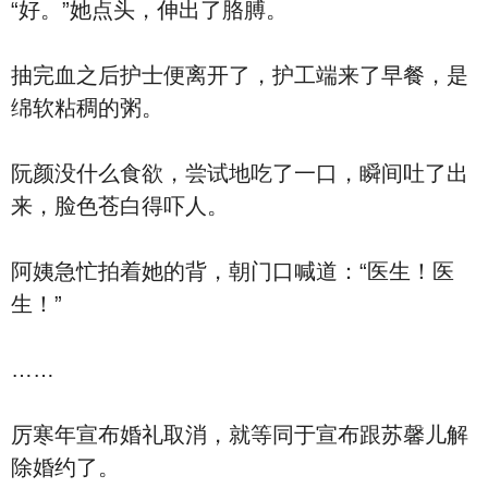
“好。”她点头，伸出了胳膊。
抽完血之后护士便离开了，护工端来了早餐，是
绵软粘稠的粥。
阮颜没什么食欲，尝试地吃了一口，瞬间吐了出
来，脸色苍白得吓人。
阿姨急忙拍着她的背，朝门口喊道：“医生！医
生！”
……
厉寒年宣布婚礼取消，就等同于宣布跟苏馨儿解
除婚约了。