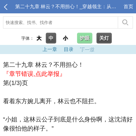
第二十九章 林云？不用担心！_穿越领主：从偏远驿站开始
首页
大
中
小
护眼
关灯
字体：
上一章
目录
下一章
第二十九章 林云？不用担心！
『章节错误,点此举报』
第(1/3)页
看着东方婉儿离开，林云也不阻拦。
“小姐，这林云公子到底是什么身份啊，这沈清好
像很怕他的样子。”