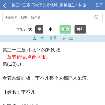
第三十三章 不太平的寒铁城_穿越领主：从偏远驿站开始
首页
大
中
小
护眼
关灯
字体：
上一章
目录
下一章
第三十三章 不太平的寒铁城
『章节错误,点此举报』
第(1/3)页
看着系统面板，李不凡整个人都陷入呆滞。
【姓名：李不凡