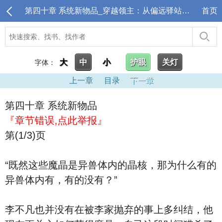
第四十章 系统新物品_穿越领主：从偏远驿站开始
首页
大
中
小
护眼
关灯
字体：
上一章
目录
下一章
第四十章 系统新物品
『章节错误,点此举报』
第(1/3)页
“既然这些魔晶是异兽体内的晶核，那为什么有的
异兽体内有，有的没有？”
李不凡也并没有在被李家抛弃的事上多纠结，他