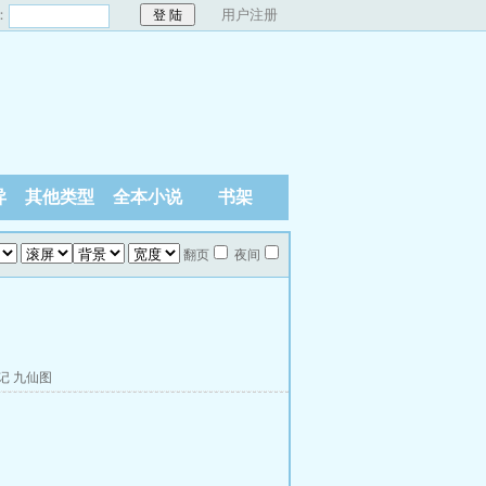
：
用户注册
异
其他类型
全本小说
书架
翻页
夜间
记
九仙图