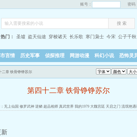
账号：
密码
热门：
圣墟
盗天仙途
穿梭诸天
长乐歌
寒门枭士
今宋
公子千秋
都市言情
历史军事
侦探推理
网游动漫
科幻小说
恐怖灵
十二章 铁骨铮铮苏尔
第四十二章 铁骨铮铮苏尔
读：
无上仙国
修罗武神
逆鳞
超品相师
真武世界
我的1979
大魏宫廷
天启之门
流氓艳遇
更新