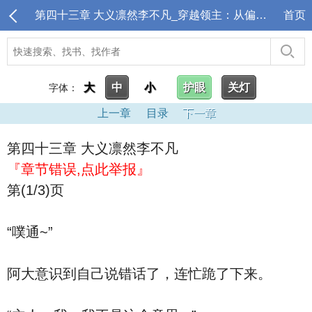
第四十三章 大义凛然李不凡_穿越领主：从偏远驿站开始
首页
大
中
小
护眼
关灯
字体：
上一章
目录
下一章
第四十三章 大义凛然李不凡
『章节错误,点此举报』
第(1/3)页
“噗通~”
阿大意识到自己说错话了，连忙跪了下来。