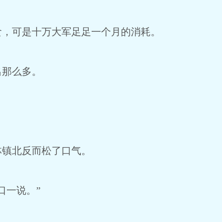
食，可是十万大军足足一个月的消耗。
出那么多。
林镇北反而松了口气。
口一说。”