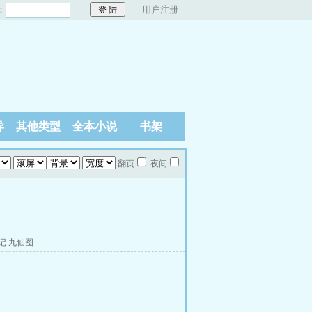
：
用户注册
异
其他类型
全本小说
书架
翻页
夜间
记
九仙图