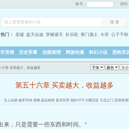
账号：
密码
热门：
圣墟
盗天仙途
穿梭诸天
长乐歌
寒门枭士
今宋
公子千秋
都市言情
历史军事
侦探推理
网游动漫
科幻小说
恐怖灵
五十六章 买卖越大，收益越多
第五十六章 买卖越大，收益越多
读：
无上仙国
修罗武神
逆鳞
超品相师
真武世界
我的1979
大魏宫廷
天启之门
流氓艳遇
出来，只是需要一些东西和时间。”