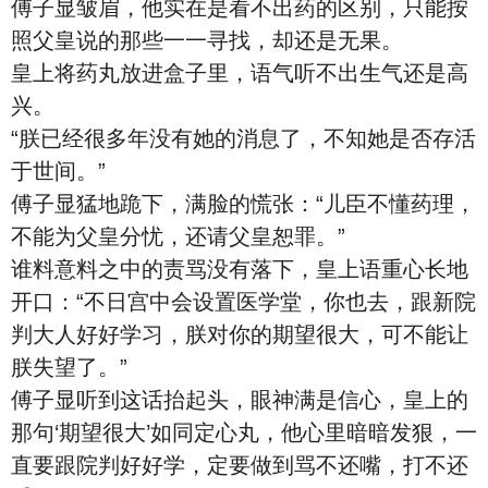
傅子显皱眉，他实在是看不出药的区别，只能按
照父皇说的那些一一寻找，却还是无果。
皇上将药丸放进盒子里，语气听不出生气还是高
兴。
“朕已经很多年没有她的消息了，不知她是否存活
于世间。”
傅子显猛地跪下，满脸的慌张：“儿臣不懂药理，
不能为父皇分忧，还请父皇恕罪。”
谁料意料之中的责骂没有落下，皇上语重心长地
开口：“不日宫中会设置医学堂，你也去，跟新院
判大人好好学习，朕对你的期望很大，可不能让
朕失望了。”
傅子显听到这话抬起头，眼神满是信心，皇上的
那句‘期望很大’如同定心丸，他心里暗暗发狠，一
直要跟院判好好学，定要做到骂不还嘴，打不还