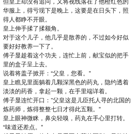
但皇上却没有追问，又将视线落在了他橙红色的
华服上，得亏现下是晚上，这要是在日头下，照
得人都睁不开眼。
皇上伸手揉了揉额角。
对于这个儿子，他几乎是散养的，不过如今好似
要好好教养一下了。
傅子显趁着这个功夫，连忙上前，献宝似的把手
里的盒子呈上去。
说着将盖子掀开：“父皇，您看。”
皇上瞧见里面躺着几颗深黑色的药丸，隐约透着
淡淡的药香，拿起一颗，在手里端详着。
傅子显连忙开口："父皇这是儿臣托人寻的北国的
炼药师，炼得整整七日才得此五颗。”
皇上眼神微眯，鼻尖轻嗅，药丸在手心里打转。
“味道还差点。”