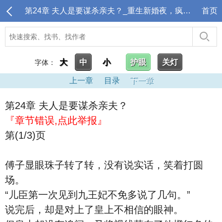
第24章 夫人是要谋杀亲夫？_重生新婚夜，疯批九皇叔宠上天
首页
大
中
小
护眼
关灯
字体：
上一章
目录
下一章
第24章 夫人是要谋杀亲夫？
『章节错误,点此举报』
第(1/3)页
傅子显眼珠子转了转，没有说实话，笑着打圆
场。
“儿臣第一次见到九王妃不免多说了几句。”
说完后，却是对上了皇上不相信的眼神。