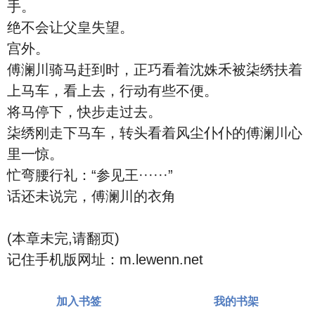
手。
绝不会让父皇失望。
宫外。
傅澜川骑马赶到时，正巧看着沈姝禾被柒绣扶着
上马车，看上去，行动有些不便。
将马停下，快步走过去。
柒绣刚走下马车，转头看着风尘仆仆的傅澜川心
里一惊。
忙弯腰行礼：“参见王······”
话还未说完，傅澜川的衣角
(本章未完,请翻页)
记住手机版网址：m.lewenn.net
加入书签
我的书架