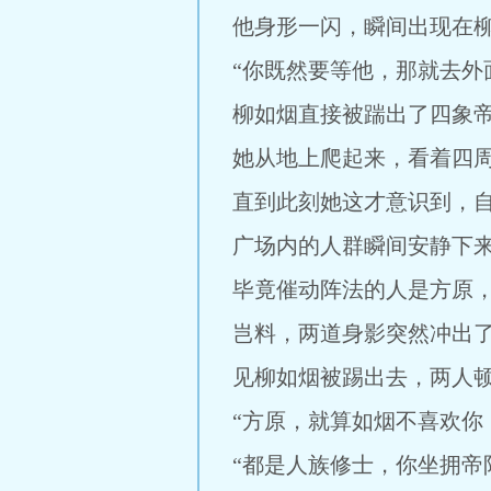
他身形一闪，瞬间出现在
“你既然要等他，那就去外
柳如烟直接被踹出了四象
她从地上爬起来，看着四
直到此刻她这才意识到，
广场内的人群瞬间安静下
毕竟催动阵法的人是方原
岂料，两道身影突然冲出
见柳如烟被踢出去，两人
“方原，就算如烟不喜欢你
“都是人族修士，你坐拥帝