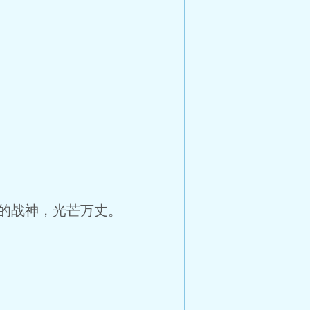
的战神，光芒万丈。