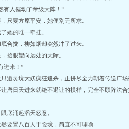
然有人催动了帝级大阵！”
展，只要方原平安，她便别无所求。
成了她的唯一牵挂。
彻底合拢，柳如烟却突然冲了过来。
处，抬眼望向远处的天际。
有进来！”
数只道灵境大妖疯狂追杀，正拼尽全力朝着传送广场
不让唐日天进来就绝不退让的模样，完全不顾阵法合
，眼底涌起滔天怒意。
竟然要置八百人于险境，简直不可理喻。