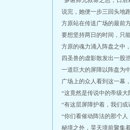
“多谢师兄救命之恩，日后
说完，她便一步三回头地
方原站在传送广场的最前
要想坚持两日的时间，只
方原的魂力涌入阵盘之中
四圣兽的虚影散发出一股
一道巨大的屏障以阵盘为
广场上的众人看到这一幕
“这竟然是传说中的帝级大
“有这层屏障护着，我们或
“你们看催动阵法的那个人
秘境之外，昊天境前聚集