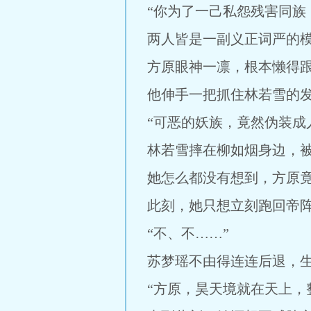
“你为了一己私怨残害同族
两人皆是一副义正词严的
方原眼神一凛，根本懒得
他伸手一把抓住林若雪的
“可恶的妖族，竟然伪装成
林若雪摔在柳如烟身边，
她怎么都没有想到，方原
此刻，她只想立刻跑回帝
“不、不……”
苏梦瑶不由得连连后退，
“方原，昊天境就在天上，