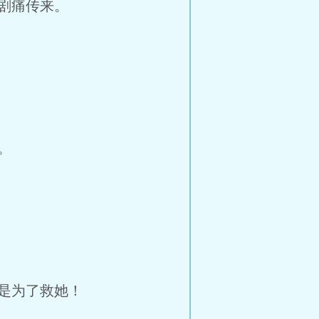
剧痛传来。
。
是为了救她！