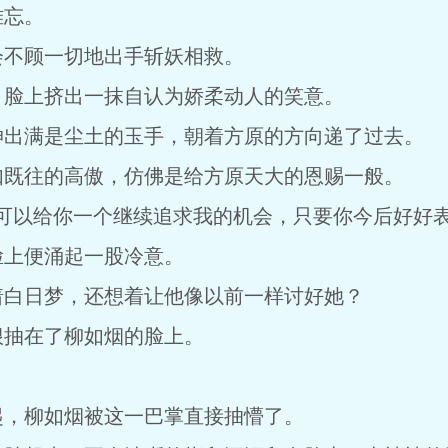
难忘。
会不顾一切地出手斩妖相救。
，脸上挤出一抹自认为娇柔动人的笑意。
伸出满是尘土的玉手，朝着方原的方向递了过去。
如既往的高傲，仿佛是给方原天大的恩赐一般。
可以给你一个继续追求我的机会，只要你今后好好表
脸上便涌起一股冷意。
着白日梦，还想着让他像以前一样讨好她？
狠抽在了柳如烟的脸上。
起，柳如烟被这一巴掌直接抽懵了。