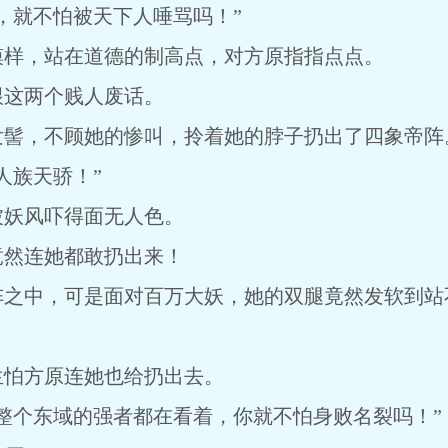
，就不怕被天下人唾骂吗！”
模样，站在道德的制高点，对方原指指点点。
跟这两个贱人废话。
发髻，不顾她的惨叫，拎着她的脖子扔出了四象帝阵
人族天骄！”
被妖风吓得面无人色。
竟然连她都敢扔出来！
阵之中，可是面对百万大妖，她的双腿竟然发软到站
生怕方原连她也给扔出去。
整个东域的强者都在看着，你就不怕身败名裂吗！”