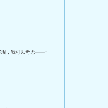
现，我可以考虑——”