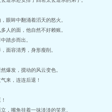
太玄道宗还安排了四名太玄道宗的弟子。
。
怕，眼眸中翻涌着滔天的怒火。
么多人的面，他自然不好赖账。
群中踏步而出。
样，面容清秀，身形瘦削。
轰然爆发，搅动的风云变色。
过气来，连连后退！
压！
而立，嘴角挂着一抹淡淡的笑意。