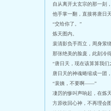
自从离开太玄宗的那一刻
他手掌一翻，直接将唐日
“交给你了。”
炼天图内。
裴清影负手而立，周身萦
那张绝美的脸庞，此刻冷
“唐日天，现在该算算我们
唐日天的神魂蜷缩成一团
“裴姨，不要啊——”
凄厉的惨叫声响起，在炼
方原收回心神，不再理会