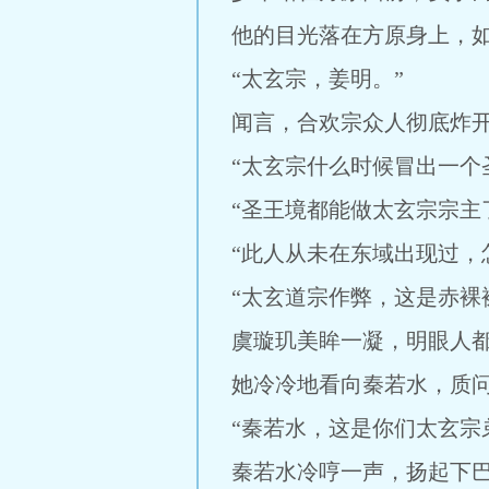
他的目光落在方原身上，
“太玄宗，姜明。”
闻言，合欢宗众人彻底炸
“太玄宗什么时候冒出一个
“圣王境都能做太玄宗宗主
“此人从未在东域出现过，
“太玄道宗作弊，这是赤裸
虞璇玑美眸一凝，明眼人
她冷冷地看向秦若水，质
“秦若水，这是你们太玄宗
秦若水冷哼一声，扬起下