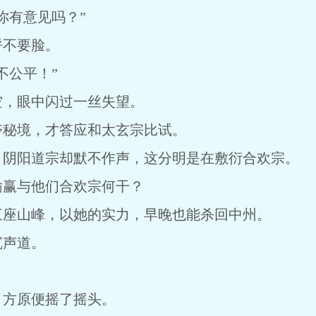
你有意见吗？”
呼不要脸。
不公平！”
空，眼中闪过一丝失望。
夺秘境，才答应和太玄宗比试。
，阴阳道宗却默不作声，这分明是在敷衍合欢宗。
输赢与他们合欢宗何干？
三座山峰，以她的实力，早晚也能杀回中州。
沉声道。
，方原便摇了摇头。