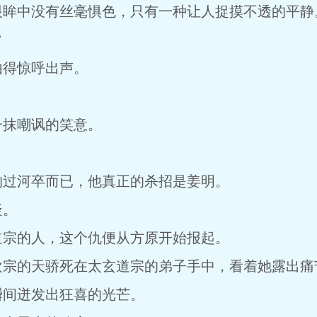
眼眸中没有丝毫惧色，只有一种让人捉摸不透的平静
”
由得惊呼出声。
一抹嘲讽的笑意。
的过河卒而已，他真正的杀招是姜明。
疑。
道宗的人，这个仇便从方原开始报起。
欢宗的天骄死在太玄道宗的弟子手中，看着她露出痛
瞬间迸发出狂喜的光芒。