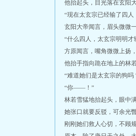
他抬起头，目光落在玄阳
“现在太玄宗已经输了四人
玄阳大帝闻言，眉头微微
“什么四人，太玄宗明明才
方原闻言，嘴角微微上扬
他抬手指向跪在地上的林
“难道她们是太玄宗的狗吗
“你——！”
林若雪猛地抬起头，眼中
她张口就要反驳，可余光
刚刚她们救人心切，不顾