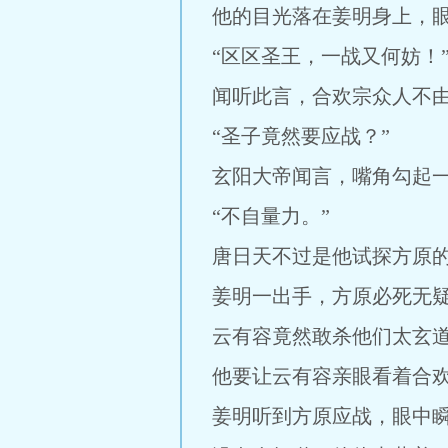
他的目光落在姜明身上，
“区区圣王，一战又何妨！
闻听此言，合欢宗众人不
“圣子竟然要应战？”
玄阳大帝闻言，嘴角勾起
“不自量力。”
唐日天不过是他试探方原
姜明一出手，方原必死无
云有容竟然敢杀他们太玄
他要让云有容亲眼看着合
姜明听到方原应战，眼中