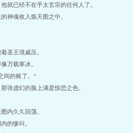
，他就已经不在乎太玄宗的任何人了。
天的神魂收入炼天图之中。
绕着圣王境威压。
得像万载寒冰。
之间的账了。”
，那张虚幻的脸上满是惊恐之色。
天图内久久回荡。
图内的惨叫。