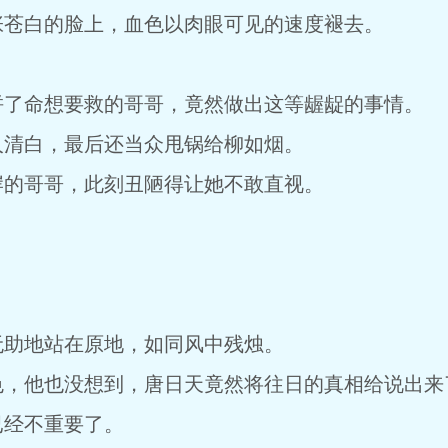
张苍白的脸上，血色以肉眼可见的速度褪去。
拼了命想要救的哥哥，竟然做出这等龌龊的事情。
人清白，最后还当众甩锅给柳如烟。
岸的哥哥，此刻丑陋得让她不敢直视。
？
无助地站在原地，如同风中残烛。
色，他也没想到，唐日天竟然将往日的真相给说出来
已经不重要了。