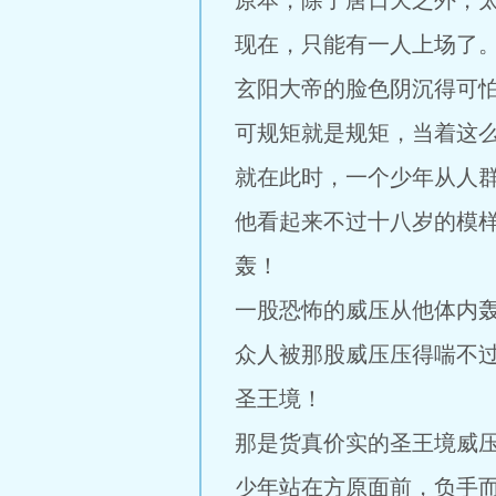
原本，除了唐日天之外，
现在，只能有一人上场了
玄阳大帝的脸色阴沉得可
可规矩就是规矩，当着这
就在此时，一个少年从人
他看起来不过十八岁的模
轰！
一股恐怖的威压从他体内
众人被那股威压压得喘不
圣王境！
那是货真价实的圣王境威
少年站在方原面前，负手