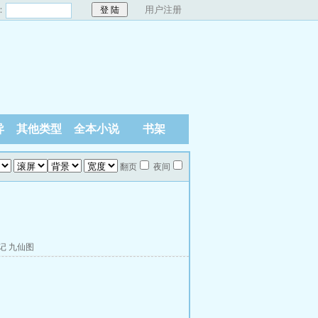
：
用户注册
异
其他类型
全本小说
书架
翻页
夜间
记
九仙图