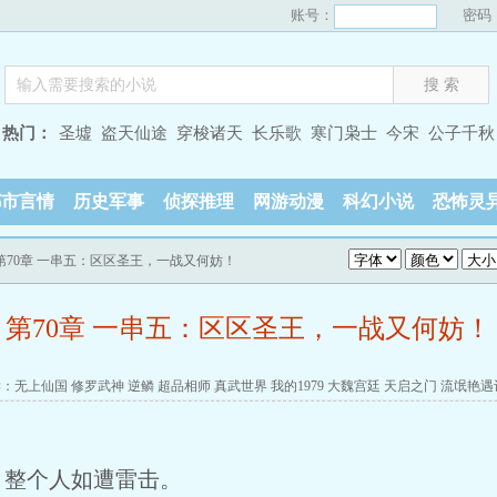
账号：
密码
热门：
圣墟
盗天仙途
穿梭诸天
长乐歌
寒门枭士
今宋
公子千秋
都市言情
历史军事
侦探推理
网游动漫
科幻小说
恐怖灵
 第70章 一串五：区区圣王，一战又何妨！
第70章 一串五：区区圣王，一战又何妨！
读：
无上仙国
修罗武神
逆鳞
超品相师
真武世界
我的1979
大魏宫廷
天启之门
流氓艳遇
，整个人如遭雷击。