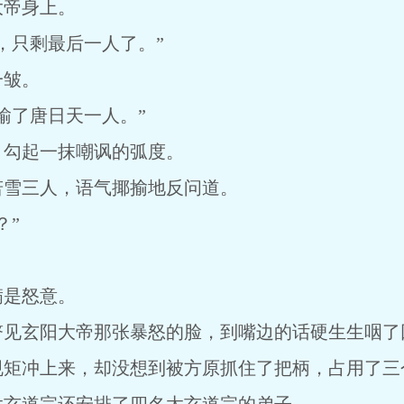
大帝身上。
，只剩最后一人了。”
一皱。
输了唐日天一人。”
，勾起一抹嘲讽的弧度。
若雪三人，语气揶揄地反问道。
？”
满是怒意。
瞥见玄阳大帝那张暴怒的脸，到嘴边的话硬生生咽了
规矩冲上来，却没想到被方原抓住了把柄，占用了三