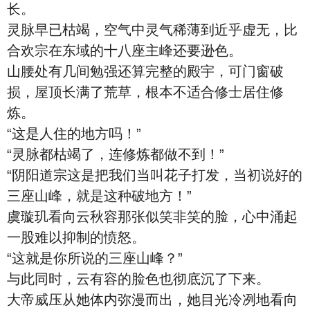
长。
灵脉早已枯竭，空气中灵气稀薄到近乎虚无，比
合欢宗在东域的十八座主峰还要逊色。
山腰处有几间勉强还算完整的殿宇，可门窗破
损，屋顶长满了荒草，根本不适合修士居住修
炼。
“这是人住的地方吗！”
“灵脉都枯竭了，连修炼都做不到！”
“阴阳道宗这是把我们当叫花子打发，当初说好的
三座山峰，就是这种破地方！”
虞璇玑看向云秋容那张似笑非笑的脸，心中涌起
一股难以抑制的愤怒。
“这就是你所说的三座山峰？”
与此同时，云有容的脸色也彻底沉了下来。
大帝威压从她体内弥漫而出，她目光冷冽地看向