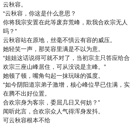
云秋容。
“云秋容，你这是什么意思？
你将我宗安置在此等废弃荒峰，欺我合欢宗无人
吗？”
云秋容站在原地，丝毫不惧云有容的威压。
她轻笑一声，那笑容里满是不以为意。
“姐姐这话说得可就不对了，当初宗主只答应给合
欢宗三座山峰居住，可从没说是主峰。”
她顿了顿，嘴角勾起一抹玩味的弧度。
“如今阴阳道宗弟子激增，核心峰位早已住满，实
在腾不出好位置。
合欢宗身为客宗，委屈几日又何妨？”
闻听此言，合欢宗众人气得浑身发抖。
可云秋容根本不给