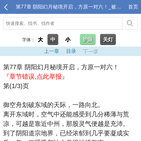
第77章 阴阳幻月秘境开启，方原一对六！_被逐出宗门后，师尊跪求我原谅
首页
大
中
小
护眼
关灯
字体：
上一章
目录
下一章
第77章 阴阳幻月秘境开启，方原一对六！
『章节错误,点此举报』
第(1/3)页
御空舟划破东域的天际，一路向北。
离开东域时，空气中还能感受到几分稀薄与荒
凉，可越是靠近中州，那股灵气便越是充沛。
到了阴阳道宗地界，已经浓郁到几乎要凝成实