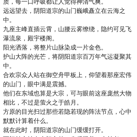
质，每一口呼吸都让人觉得神清气爽。
远远望去，阴阳道宗的山门巍峨矗立在云海之
中。
九座主峰直插云霄，山腰云雾缭绕，隐约可见飞
瀑流泉，殿宇楼阁。
阳光洒落，将整片山脉染成一片金色。
护山大阵的光芒，将阴阳道宗百万年气运凝聚其
中。
合欢宗众人站在御空舟甲板上，仰望着那座宏伟
的山门，眼中满是震撼。
他们在东域也算是大宗，可与眼前这座庞然大物
相比，不过是萤火之于皓月。
方原的目光扫过那些若隐若现的阵法节点，心中
默默计算着什么。
就在此时，阴阳道宗的山门缓缓打开。