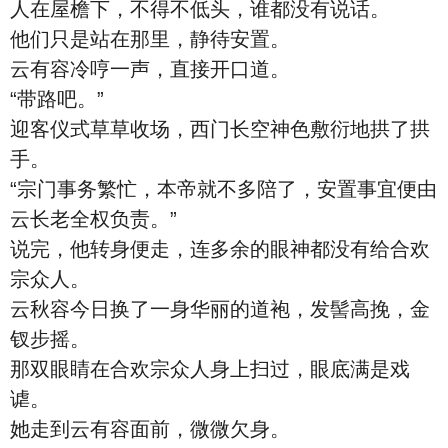
人在屋檐下，不得不低头，谁都没有说话。
他们只是站在那里，静待安置。
云有容冷哼一声，直接开口道。
“带路吧。”
迎客仪式草草收场，西门长空神色敷衍地拱了拱
手。
“宗门事务繁忙，本帝就不多陪了，安置事宜便由
云长老全权负责。”
说完，他转身便走，连多余的眼神都没有给合欢
宗众人。
云秋容今日换了一身华丽的道袍，发髻高挽，金
钗步摇。
那双眼睛在合欢宗众人身上扫过，眼底满是戏
谑。
她走到云有容面前，微微欠身。