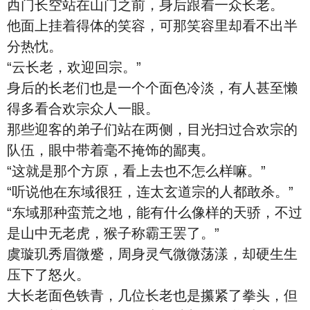
西门长空站在山门之前，身后跟着一众长老。
他面上挂着得体的笑容，可那笑容里却看不出半
分热忱。
“云长老，欢迎回宗。”
身后的长老们也是一个个面色冷淡，有人甚至懒
得多看合欢宗众人一眼。
那些迎客的弟子们站在两侧，目光扫过合欢宗的
队伍，眼中带着毫不掩饰的鄙夷。
“这就是那个方原，看上去也不怎么样嘛。”
“听说他在东域很狂，连太玄道宗的人都敢杀。”
“东域那种蛮荒之地，能有什么像样的天骄，不过
是山中无老虎，猴子称霸王罢了。”
虞璇玑秀眉微蹙，周身灵气微微荡漾，却硬生生
压下了怒火。
大长老面色铁青，几位长老也是攥紧了拳头，但