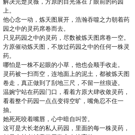
解决完楚灵薇，方原的目光落在了眼前的药园
上。
他心念一动，炼天图展开，浩瀚吞噬之力朝着药
园之中的灵药席卷而去。
只见药园之中的灵药，尽数被炼天图席卷一空。
方原催动炼天图，不放过药园之中的任何一株灵
药。
哪怕是一株不起眼的小草，他也会顺手收走。
灵药被一扫而空，连地面上的泥土，都被炼天图
卷走，真正做到了刮地三尺，不留一丝痕迹。
温婉宁站在药园门口，看着方原大肆收敛灵药，
看着整个药园一点点变得空旷，嘴角忍不住一
抽。
她死死咬着嘴唇，心中暗自叫苦。
这可是大长老的私人药园，里面的每一株灵药，