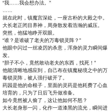
“我……我会想办法。”
……
就在此时，镇魔宫深处，一座古朴的大殿之中。
大长老正闭目养神，周身散发着浩瀚的威压。
突然，他猛地睁开双眼。
“谁？是谁破了老夫的万毒锁灵阵？”
他眼中闪过一丝凌厉的杀意，浑身的灵力瞬间爆
发。
“胆子不小，竟然敢动老夫的东西，找死！”
他能清晰地感应到，自己布在镇魔秘境之中的万
毒锁灵阵，被人强行破开了。
药园是他的命根子，里面的灵药是他耗费了心血
培育的，只为了日后飞升做准备。
如今竟然被人偷了，这让他如何不怒？
大长老身形一闪，化作一道漆黑的流光，瞬间进