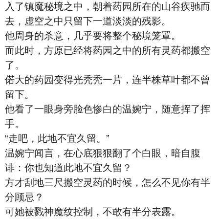
入了镇魔秘境之中，朝着药园所在的山谷疾驰而
去，虚空之中只留下一道淡淡的残影。
他周身的杀意，几乎要将整个秘境笼罩。
而此时，方原已经将药园之中的所有灵药都搬空
了。
偌大的药园变得光秃秃一片，连半株草叶都不曾
留下。
他看了一眼身旁脸色惨白的温婉宁，随意挥了挥
手。
“走吧，此地不宜久留。”
温婉宁闻言，在心底狠狠翻了个白眼，暗自腹
诽：你也知道此地不宜久留？
方才刮地三尺搬空灵药的时候，怎么不见你有半
分顾忌？
可她被戮神魔纹控制，不敢有半分表露。