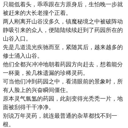
只能低着头，乖乖跟在方原身后，生怕晚一步就
被赶来的大长老撞个正着。
两人刚离开山谷没多久，镇魔秘境之中被破阵动
静吸引来的众人，便陆陆续续赶到了药园所在的
山谷入口。
先是几道流光疾驰而至，紧随其后，越来越多的
修士涌入山谷。
他们全都兴冲冲地朝着药园方向赶去，想着能分
一杯羹，捡几株遗漏的珍稀灵药。
可当他们冲到药园之中，看清眼前的景象时，所
有人脸上的兴奋瞬间僵住。
原本灵气氤氲的药园，此刻变得光秃秃一片，地
面被刮得干干净净。
别说万年灵药，就连最普通的杂草都找不到一
根。