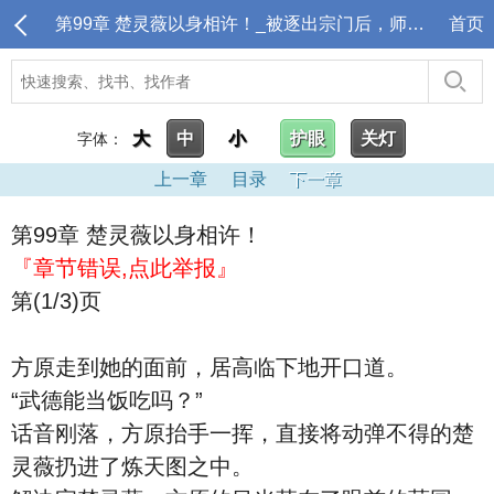
第99章 楚灵薇以身相许！_被逐出宗门后，师尊跪求我原谅
首页
大
中
小
护眼
关灯
字体：
上一章
目录
下一章
第99章 楚灵薇以身相许！
『章节错误,点此举报』
第(1/3)页
方原走到她的面前，居高临下地开口道。
“武德能当饭吃吗？”
话音刚落，方原抬手一挥，直接将动弹不得的楚
灵薇扔进了炼天图之中。