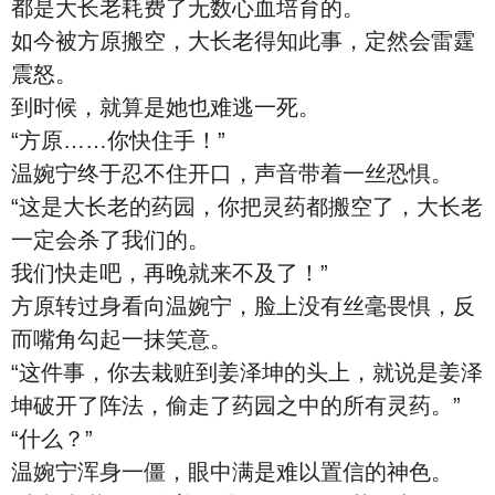
都是大长老耗费了无数心血培育的。
如今被方原搬空，大长老得知此事，定然会雷霆
震怒。
到时候，就算是她也难逃一死。
“方原……你快住手！”
温婉宁终于忍不住开口，声音带着一丝恐惧。
“这是大长老的药园，你把灵药都搬空了，大长老
一定会杀了我们的。
我们快走吧，再晚就来不及了！”
方原转过身看向温婉宁，脸上没有丝毫畏惧，反
而嘴角勾起一抹笑意。
“这件事，你去栽赃到姜泽坤的头上，就说是姜泽
坤破开了阵法，偷走了药园之中的所有灵药。”
“什么？”
温婉宁浑身一僵，眼中满是难以置信的神色。