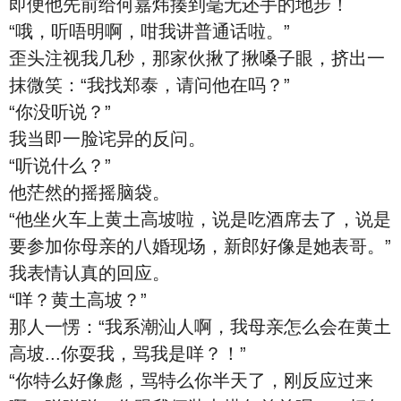
即便他先前给何嘉炜揍到毫无还手的地步！
“哦，听唔明啊，咁我讲普通话啦。”
歪头注视我几秒，那家伙揪了揪嗓子眼，挤出一
抹微笑：“我找郑泰，请问他在吗？”
“你没听说？”
我当即一脸诧异的反问。
“听说什么？”
他茫然的摇摇脑袋。
“他坐火车上黄土高坡啦，说是吃酒席去了，说是
要参加你母亲的八婚现场，新郎好像是她表哥。”
我表情认真的回应。
“咩？黄土高坡？”
那人一愣：“我系潮汕人啊，我母亲怎么会在黄土
高坡...你耍我，骂我是咩？！”
“你特么好像彪，骂特么你半天了，刚反应过来