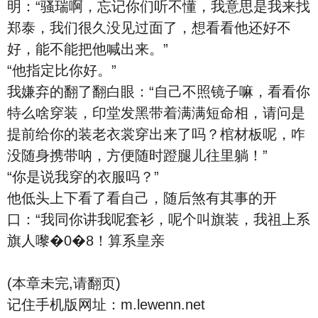
明：“骚瑞啊，忘记你们听不懂，我意思是我来找
郑泰，我们很久没见过面了，想看看他还好不
好，能不能把他喊出来。”
“他指定比你好。”
我嫌弃的翻了翻白眼：“自己不照镜子嘛，看看你
特么啥穿装，印堂发黑带着满满短命相，请问是
提前给你的装老衣裳穿出来了吗？棺材板呢，咋
没随身携带呐，方便随时蹬腿儿往里躺！”
“你是说我穿的衣服吗？”
他低头上下看了看自己，随后煞有其事的开
口：“我同你讲我呢套衫，呢个叫旗装，我祖上系
旗人嚟�0�8！算系皇亲
(本章未完,请翻页)
记住手机版网址：m.lewenn.net