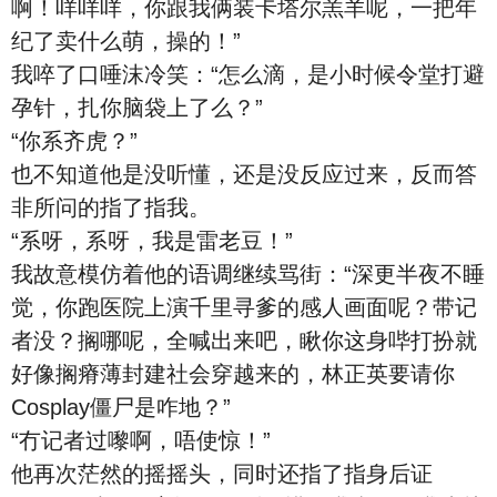
啊！咩咩咩，你跟我俩装卡塔尔羔羊呢，一把年
纪了卖什么萌，操的！”
我啐了口唾沫冷笑：“怎么滴，是小时候令堂打避
孕针，扎你脑袋上了么？”
“你系齐虎？”
也不知道他是没听懂，还是没反应过来，反而答
非所问的指了指我。
“系呀，系呀，我是雷老豆！”
我故意模仿着他的语调继续骂街：“深更半夜不睡
觉，你跑医院上演千里寻爹的感人画面呢？带记
者没？搁哪呢，全喊出来吧，瞅你这身哔打扮就
好像搁瘠薄封建社会穿越来的，林正英要请你
Cosplay僵尸是咋地？”
“冇记者过嚟啊，唔使惊！”
他再次茫然的摇摇头，同时还指了指身后证