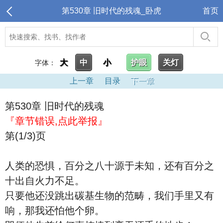
第530章 旧时代的残魂_卧虎
首页
大
中
小
护眼
关灯
字体：
上一章
目录
下一章
第530章 旧时代的残魂
『章节错误,点此举报』
第(1/3)页
人类的恐惧，百分之八十源于未知，还有百分之
十出自火力不足。
只要他还没跳出碳基生物的范畴，我们手里又有
响，那我还怕他个卵。